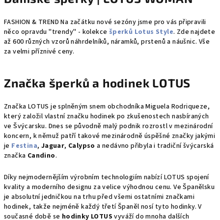
FASHION & TREND Na začátku nové sezóny jsme pro vás připravili
něco opravdu "trendy" - kolekce
šperků Lotus Style
. Zde najdete
až 600 různých vzorů náhrdelníků, náramků, prstenů a náušnic. Vše
za velmi příznivé ceny.
Značka šperků a hodinek LOTUS
Značka LOTUS je splněným snem obchodníka Miguela Rodriqueze,
který založil vlastní značku hodinek po zkušenostech nasbíraných
ve Švýcarsku. Dnes se původně malý
podnik rozrostl v mezinárodní
koncern, k němuž patří takové mezinárodně úspěšné značky jakými
je
Festina
,
Jaguar
,
Calypso
a nedávno přibyla i tradiční švýcarská
značka
Candino
.
Díky nejmodernějším výrobním technologiím nabízí LOTUS spojení
kvality a moderního designu za velice výhodnou cenu. Ve Španělsku
je absolutní jedničkou na trhu před všemi ostatními značkami
hodinek, takže nejméně každý třetí Španěl nosí tyto hodinky. V
současné době se
hodinky LOTUS
vyváží do mnoha dalších