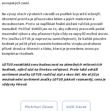
evropských zemí.
Na vývoji všech výrobních závodů se podíleli švýcarští inženýři.
Absolutní priorita je přisuzována lidem a jejich znalostem a
dovednostem. Proto se například finální uložení ručiček provádí
manuálně. Počítač dohlíží jen na to, aby odborný pracovník podal
maximální výkon a aby přesnost byla vždy na nejvyšší možné úrovni.
Pro značku LOTUS je naprostou samozřejmostí, že každé pouzdro
hodinek je ještě před vsazením hodinového strojku podrobeno
přísné zkoušce těsnosti a tlaku, která je provedena znovu po
kompletaci hodinek.
LOTUS nezakládá svou budoucnost na zámožných milovnících
hodinek, nýbrž sází na širokou veřejnost. Proto také odráží
sortiment značky LOTUS rozličný styl a vkus lidí. Ale ať již je
mezinárodní sortiment značky LOTUS jakkoli rozmanitý, cena je
vždycky férová
.
Předchozí článek
Další článek