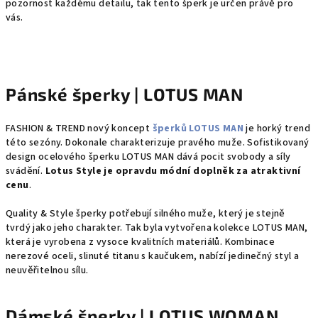
pozornost každému detailu, tak tento šperk je určen právě pro
vás.
Pánské šperky | LOTUS MAN
FASHION & TREND nový koncept
šperků LOTUS MAN
je horký trend
této sezóny. Dokonale charakterizuje pravého muže. Sofistikovaný
design ocelového šperku LOTUS MAN dává pocit svobody a síly
svádění.
Lotus Style je opravdu módní doplněk za atraktivní
cenu
.
Quality & Style šperky potřebují silného muže, který je stejně
tvrdý jako jeho charakter. Tak byla vytvořena kolekce LOTUS MAN,
která je vyrobena z vysoce kvalitních materiálů. Kombinace
nerezové oceli, slinuté titanu s kaučukem, nabízí jedinečný styl a
neuvěřitelnou sílu.
Dámské šperky | LOTUS WOMAN