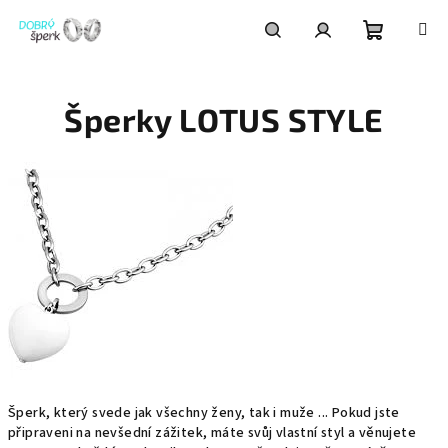
Přejít
na
obsah
Nákupní
Hledat
Přihlášení
Šperky LOTUS STYLE
košík
Šperk, který svede jak všechny ženy, tak i muže ... Pokud jste
připraveni na nevšední zážitek, máte svůj vlastní styl a věnujete