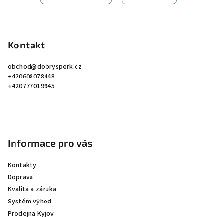
Z
á
p
Kontakt
a
obchod
@
dobrysperk.cz
t
+420608078448
í
+420777019945
Informace pro vás
Kontakty
Doprava
Kvalita a záruka
Systém výhod
Prodejna Kyjov