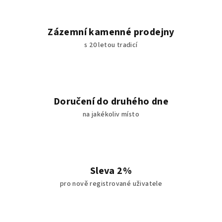
p
r
v
Zázemní kamenné prodejny
k
s 20 letou tradicí
y
v
ý
p
i
Doručení do druhého dne
s
na jakékoliv místo
u
Sleva 2%
pro nově registrované uživatele