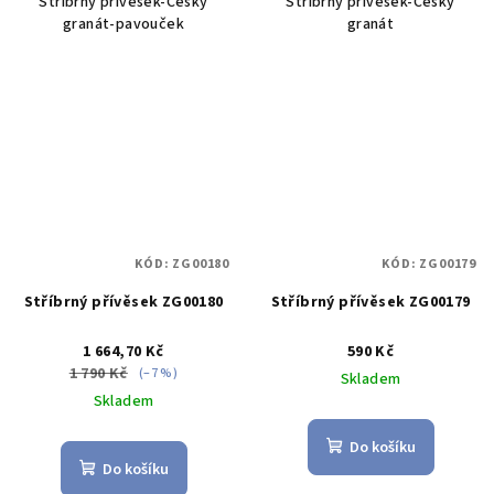
Stříbrný přívěsek-Český
Stříbrný přívěsek-Český
granát-pavouček
granát
KÓD:
ZG00180
KÓD:
ZG00179
Stříbrný přívěsek ZG00180
Stříbrný přívěsek ZG00179
1 664,70 Kč
590 Kč
1 790 Kč
(–7 %)
Skladem
Skladem
Do košíku
Do košíku