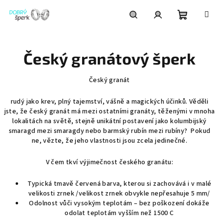
Přejít
na
obsah
Nákupní
Hledat
Přihlášení
Český granátový šperk
košík
Český granát
rudý jako krev, plný tajemství, vášně a magických účinků. Věděli
jste, že český granát má mezi ostatními granáty, těženými v mnoha
lokalitách na světě, stejně unikátní postavení jako kolumbijský
smaragd mezi smaragdy nebo barmský rubín mezi rubíny? Pokud
ne, vězte, že jeho vlastnosti jsou zcela jedinečné.
V čem tkví výjimečnost českého granátu:
Typická tmavě červená barva, kterou si zachovává i v malé
velikosti zrnek /velikost zrnek obvykle nepřesahuje 5 mm/
Odolnost vůči vysokým teplotám – bez poškození dokáže
odolat teplotám vyšším než 1500 C