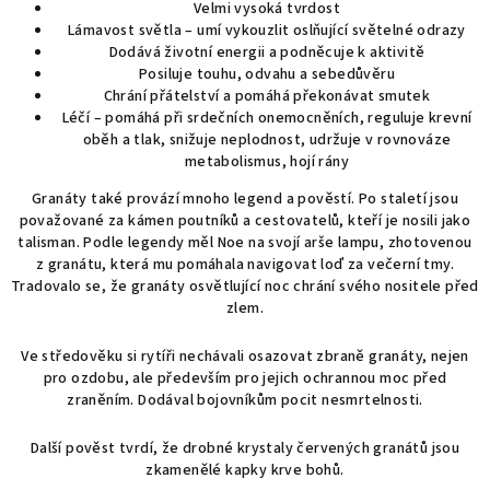
Velmi vysoká tvrdost
Lámavost světla – umí vykouzlit oslňující světelné odrazy
Dodává životní energii a podněcuje k aktivitě
Posiluje touhu, odvahu a sebedůvěru
Chrání přátelství a pomáhá překonávat smutek
Léčí – pomáhá při srdečních onemocněních, reguluje krevní
oběh a tlak, snižuje neplodnost, udržuje v rovnováze
metabolismus, hojí rány
Granáty také provází mnoho legend a pověstí. Po staletí jsou
považované za kámen poutníků a cestovatelů, kteří je nosili jako
talisman. Podle legendy měl Noe na svojí arše lampu, zhotovenou
z granátu, která mu pomáhala navigovat loď za večerní tmy.
Tradovalo se, že granáty osvětlující noc chrání svého nositele před
zlem.
Ve středověku si rytíři nechávali osazovat zbraně granáty, nejen
pro ozdobu, ale především pro jejich ochrannou moc před
zraněním. Dodával bojovníkům pocit nesmrtelnosti.
Další pověst tvrdí, že drobné krystaly červených granátů jsou
zkamenělé kapky krve bohů.