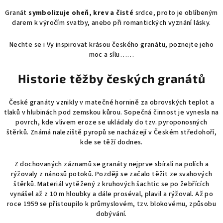
Granát
symbolizuje oheň, krev a čisté
srdce, proto je oblíbeným
darem k výročím svatby, anebo při romantických vyznání lásky.
Nechte se i Vy inspirovat krásou českého granátu, poznejte jeho
moc a sílu……
Historie těžby českých granátů
České granáty vznikly v matečné hornině za obrovských teplot a
tlaků v hlubinách pod zemskou kůrou. Sopečná činnost je vynesla na
povrch, kde vlivem eroze se ukládaly do tzv. pyroponosných
štěrků. Známá naleziště pyropů se nacházejí v Českém středohoří,
kde se těží dodnes.
Z dochovaných záznamů se granáty nejprve sbírali na polích a
rýžovaly z nánosů potoků. Později se začalo těžit ze svahových
štěrků. Materiál vytěžený z kruhových šachtic se po žebřících
vynášel až z 10 m hloubky a dále proséval, plavil a rýžoval. Až po
roce 1959 se přistoupilo k průmyslovém, tzv. blokovému, způsobu
dobývání.