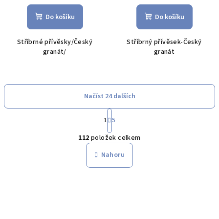
Do košíku
Do košíku
Stříbrné přívěsky/Český
Stříbrný přívěsek-Český
granát/
granát
Načíst 24 dalších
S
1
5
t
O
r
112
položek celkem
á
v
n
l
Nahoru
k
á
o
d
v
a
á
n
c
í
í