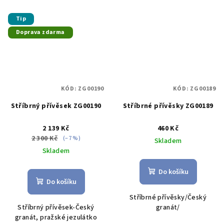
Tip
Doprava zdarma
KÓD:
ZG00190
KÓD:
ZG00189
Stříbrný přívěsek ZG00190
Stříbrné přívěsky ZG00189
2 139 Kč
460 Kč
2 300 Kč
(–7 %)
Skladem
Skladem
Do košíku
Do košíku
Stříbrné přívěsky/Český
Stříbrný přívěsek-Český
granát/
granát, pražské jezulátko