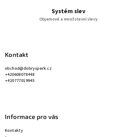
Systém slev
Objemové a množstevní slevy
Z
á
p
Kontakt
a
obchod
@
dobrysperk.cz
t
+420608078448
í
+420777019945
Informace pro vás
Kontakty