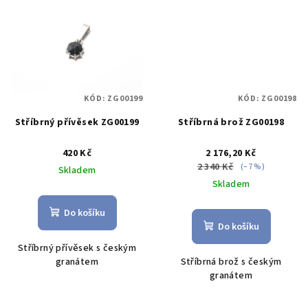
KÓD:
ZG00199
KÓD:
ZG00198
Stříbrný přívěsek ZG00199
Stříbrná brož ZG00198
420 Kč
2 176,20 Kč
2 340 Kč
(–7 %)
Skladem
Skladem
Do košíku
Do košíku
Stříbrný přívěsek s českým
granátem
Stříbrná brož s českým
granátem