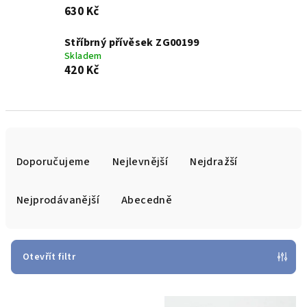
630 Kč
Stříbrný přívěsek ZG00199
Skladem
420 Kč
Ř
a
Doporučujeme
Nejlevnější
Nejdražší
z
e
Nejprodávanější
Abecedně
n
í
p
Otevřít filtr
r
V
o