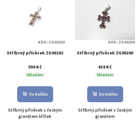
ý
d
p
u
i
k
s
t
p
ů
KÓD:
ZG00202
KÓD:
ZG00200
r
Stříbrný přívěsek ZG00202
Stříbrný přívěsek ZG00200
o
d
590 Kč
630 Kč
u
Skladem
Skladem
k
t
Do košíku
Do košíku
ů
Stříbrný přívěsek s českým
Stříbrný přívěsek s českým
granátem křížek
granátem