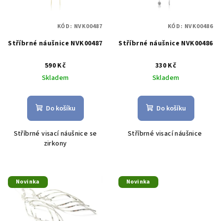
s
t
p
ů
KÓD:
NVK00487
KÓD:
NVK00486
r
Stříbrné náušnice NVK00487
Stříbrné náušnice NVK00486
o
d
590 Kč
330 Kč
u
Skladem
Skladem
k
t
Do košíku
Do košíku
ů
Stříbrné visací náušnice se
Stříbrné visací náušnice
zirkony
Novinka
Novinka