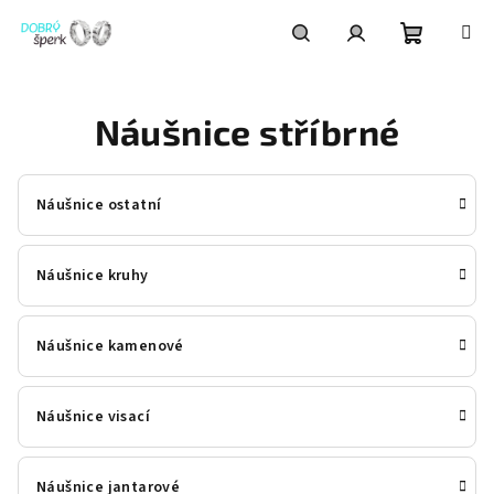
Přejít
na
obsah
Nákupní
Hledat
Přihlášení
Náušnice stříbrné
košík
Náušnice ostatní
Náušnice kruhy
Náušnice kamenové
Náušnice visací
Náušnice jantarové