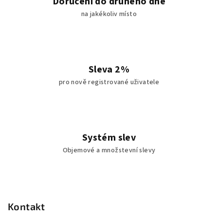
Doručení do druhého dne
s
na jakékoliv místo
u
Sleva 2%
pro nově registrované uživatele
Systém slev
Objemové a množstevní slevy
Z
á
p
Kontakt