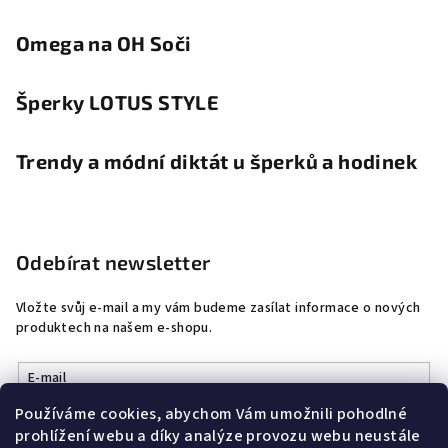
Omega na OH Soči
Šperky LOTUS STYLE
Trendy a módní diktát u šperků a hodinek
Odebírat newsletter
Vložte svůj e-mail a my vám budeme zasílat informace o nových
produktech na našem e-shopu.
E-mail
Používáme cookies, abychom Vám umožnili pohodlné
Vložením e-mailu souhlasíte s
podmínkami ochrany osobních
prohlížení webu a díky analýze provozu webu neustále
údajů