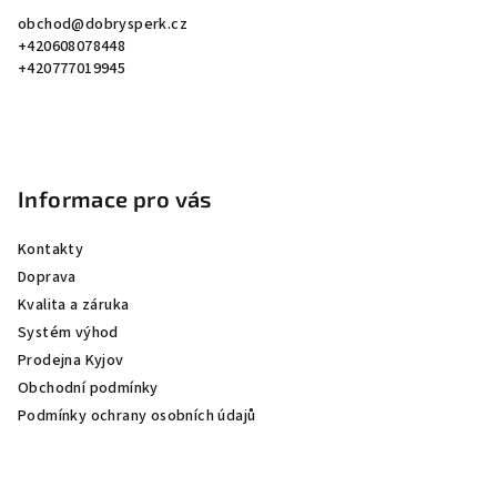
a
obchod
@
dobrysperk.cz
t
+420608078448
í
+420777019945
Informace pro vás
Kontakty
Doprava
Kvalita a záruka
Systém výhod
Prodejna Kyjov
Obchodní podmínky
Podmínky ochrany osobních údajů