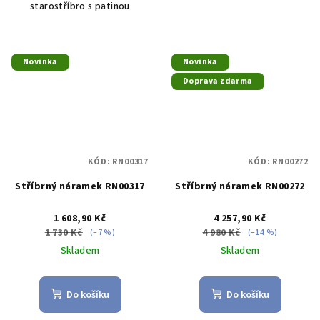
starostříbro s patinou
Novinka
Novinka
Doprava zdarma
KÓD:
RN00317
KÓD:
RN00272
Stříbrný náramek RN00317
Stříbrný náramek RN00272
1 608,90 Kč
4 257,90 Kč
1 730 Kč
4 980 Kč
(–7 %)
(–14 %)
Skladem
Skladem
Do košíku
Do košíku