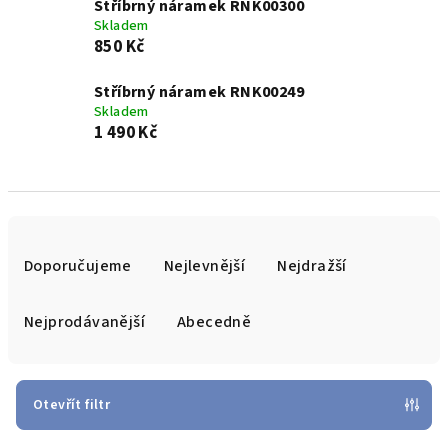
Stříbrný náramek RNK00300
Skladem
850 Kč
Stříbrný náramek RNK00249
Skladem
1 490 Kč
Ř
a
Doporučujeme
Nejlevnější
Nejdražší
z
e
Nejprodávanější
Abecedně
n
í
p
Otevřít filtr
r