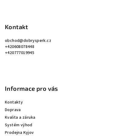
Z
á
p
Kontakt
a
obchod
@
dobrysperk.cz
t
+420608078448
í
+420777019945
Informace pro vás
Kontakty
Doprava
Kvalita a záruka
Systém výhod
Prodejna Kyjov