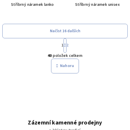
Stříbrný náramek lanko
Stříbrný náramek unisex
Načíst 16 dalších
S
1
2
t
O
r
40
položek celkem
á
v
n
l
Nahoru
k
á
o
d
v
a
á
n
c
í
í
p
r
v
Zázemní kamenné prodejny
k