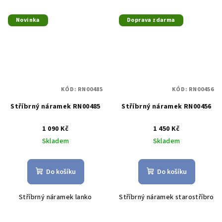
Novinka
Doprava zdarma
KÓD:
RN00485
KÓD:
RN00456
Stříbrný náramek RN00485
Stříbrný náramek RN00456
1 090 Kč
1 450 Kč
Skladem
Skladem
Do košíku
Do košíku
Stříbrný náramek lanko
Stříbrný náramek starostříbro