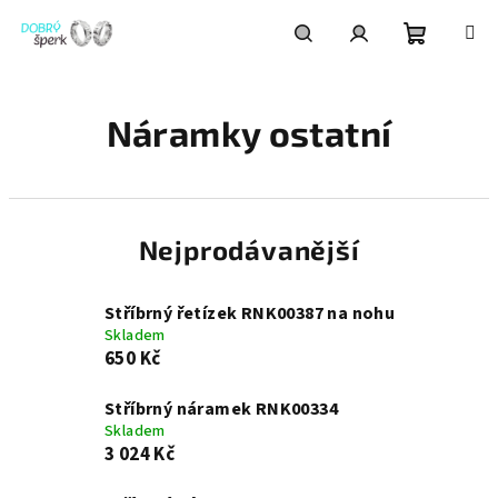
Přejít
na
obsah
Nákupní
Hledat
Přihlášení
Náramky ostatní
košík
Nejprodávanější
Stříbrný řetízek RNK00387 na nohu
Skladem
650 Kč
Stříbrný náramek RNK00334
Skladem
3 024 Kč