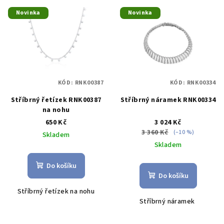
V
o
Novinka
Novinka
ý
d
p
u
i
k
s
t
p
ů
KÓD:
RNK00387
KÓD:
RNK00334
r
Stříbrný řetízek RNK00387
Stříbrný náramek RNK00334
o
na nohu
d
650 Kč
3 024 Kč
u
3 360 Kč
(–10 %)
Skladem
k
Skladem
t
Do košíku
ů
Do košíku
Stříbrný řetízek na nohu
Stříbrný náramek