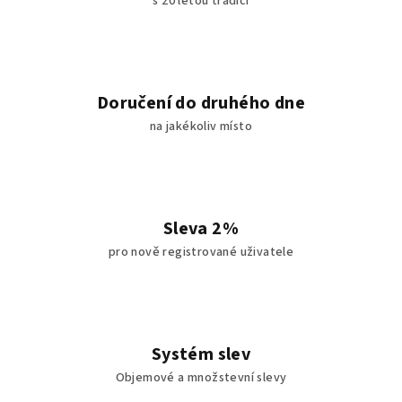
s 20 letou tradicí
y
v
ý
p
i
Doručení do druhého dne
s
na jakékoliv místo
u
Sleva 2%
pro nově registrované uživatele
Systém slev
Objemové a množstevní slevy