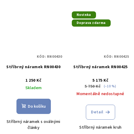
Novinka
Doprava zdarma
KÓD:
RN00430
KÓD:
RN00425
Stříbrný náramek RN00430
Stříbrný náramek RN00425
1 250 Kč
5 175 Kč
5 750 Kč
(–10 %)
Skladem
Momentálně nedostupné
Do košíku
Detail
Stříbrný náramek s oválnými
Stříbrný náramek kruh
články