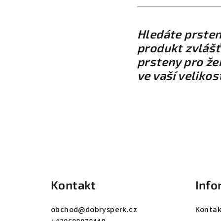
Hledáte prsten
produkt zvlášť?
prsteny pro že
ve vaší velikost
Z
á
Kontakt
Info
p
a
obchod
@
dobrysperk.cz
Kontak