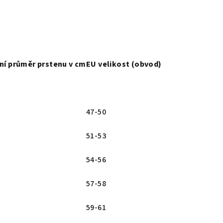
řní průměr prstenu
v cm
EU velikost (obvod)
47-50
51-53
54-56
57-58
59-61