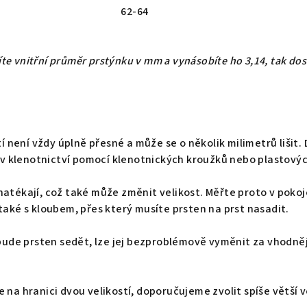
62-64
íte vnitřní průměr prstýnku v mm a vynásobíte ho 3,14, tak dos
í není vždy úplně přesné a může se o několik milimetrů lišit
 v klenotnictví pomocí klenotnických kroužků nebo plastový
 natékají, což také může změnit velikost. Měřte proto v poko
ké s kloubem, přes který musíte prsten na prst nasadit.
ude prsten sedět, lze jej bezproblémově vyměnit za vhodnější
je na hranici dvou velikostí, doporučujeme zvolit spíše větší v