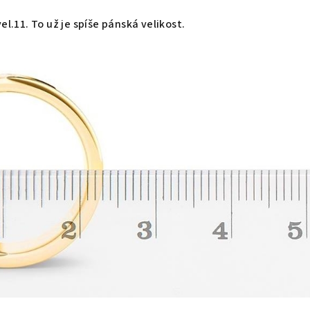
el.11. To už je spíše pánská velikost.