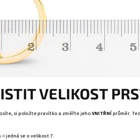
JISTIT VELIKOST PR
osíte, si položte pravítko a změřte jeho
VNITŘNÍ
průměr. Ted
 = jedná se o velikost 7.