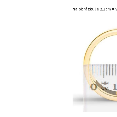
Na obrázku je 2,1cm = v