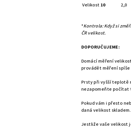
Velikost
10
2,0
*
Kontrola: Když si změř
ČR velikost.
DOPORUČUJEME:
Domácí měření velikost
provádět měření spíše
Prsty při vyšší teplotě
nezapomeňte počítat ta
Pokud vám i přesto neb
daná velikost skladem.
Jestliže vaše velikost 