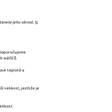
tanete jeho obvod, tj.
. Doporučujeme
ch měříčů.
jové teplotě a
 velikost, jestliže je
elikost.