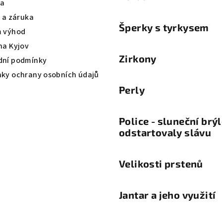
va
a a záruka
Šperky s tyrkysem
 výhod
na Kyjov
Zirkony
ní podmínky
ky ochrany osobních údajů
Perly
Police - sluneční brý
odstartovaly slávu
Velikosti prstenů
Jantar a jeho využití