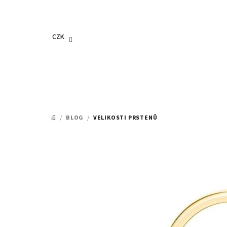
Přejít
na
obsah
CZK
/
BLOG
/
VELIKOSTI PRSTENŮ
DOMŮ