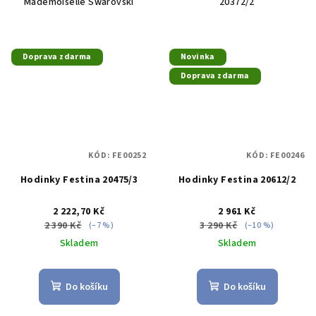
Mademoiselle Swarovski
20372/2
Doprava zdarma
Novinka
Doprava zdarma
KÓD:
FE00252
KÓD:
FE00246
Hodinky Festina 20475/3
Hodinky Festina 20612/2
2 222,70 Kč
2 961 Kč
2 390 Kč
3 290 Kč
(–7 %)
(–10 %)
Skladem
Skladem
Do košíku
Do košíku