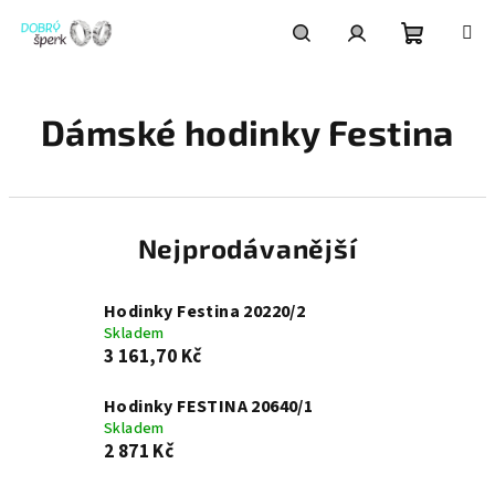
Přejít
na
obsah
Nákupní
Hledat
Přihlášení
Dámské hodinky Festina
košík
Nejprodávanější
Hodinky Festina 20220/2
Skladem
3 161,70 Kč
Hodinky FESTINA 20640/1
Skladem
2 871 Kč