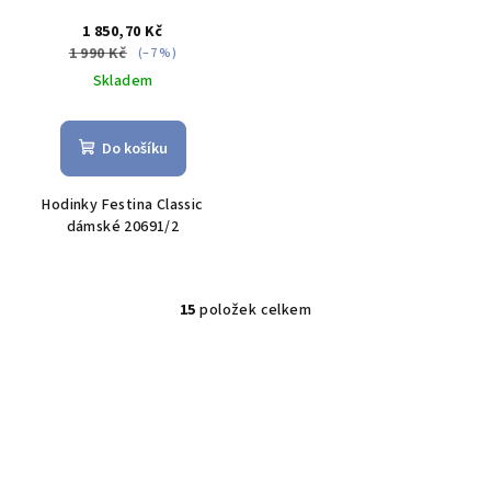
1 850,70 Kč
1 990 Kč
(–7 %)
Skladem
Do košíku
Hodinky Festina Classic
dámské 20691/2
15
položek celkem
O
v
l
á
d
a
c