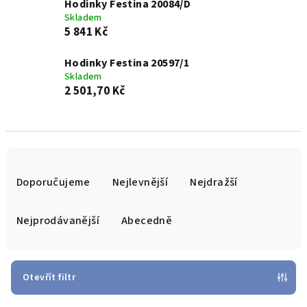
Hodinky Festina 20084/D
Skladem
5 841 Kč
Hodinky Festina 20597/1
Skladem
2 501,70 Kč
Ř
a
Doporučujeme
Nejlevnější
Nejdražší
z
e
Nejprodávanější
Abecedně
n
í
p
Otevřít filtr
r