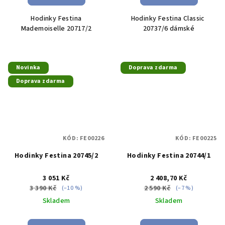
Hodinky Festina
Hodinky Festina Classic
Mademoiselle 20717/2
20737/6 dámské
Novinka
Doprava zdarma
Doprava zdarma
KÓD:
FE00226
KÓD:
FE00225
Hodinky Festina 20745/2
Hodinky Festina 20744/1
3 051 Kč
2 408,70 Kč
3 390 Kč
2 590 Kč
(–10 %)
(–7 %)
Skladem
Skladem