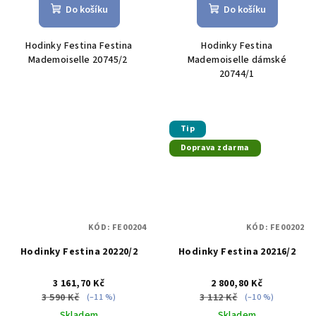
Do košíku
Do košíku
Hodinky Festina Festina
Hodinky Festina
Mademoiselle 20745/2
Mademoiselle dámské
20744/1
Tip
Doprava zdarma
KÓD:
FE00204
KÓD:
FE00202
Hodinky Festina 20220/2
Hodinky Festina 20216/2
3 161,70 Kč
2 800,80 Kč
3 590 Kč
3 112 Kč
(–11 %)
(–10 %)
Skladem
Skladem