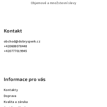
Objemové a množstevní slevy
Z
á
p
Kontakt
a
obchod
@
dobrysperk.cz
t
+420608078448
í
+420777019945
Informace pro vás
Kontakty
Doprava
Kvalita a záruka