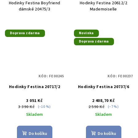
Hodinky Festina Boyfriend
Hodinky Festina 20612/2
dámské 20475/3
Mademoiselle
Doprava zdarma
Novinka
Doprava zdarma
KÓD:
FE00245
KÓD:
FE00237
Hodinky Festina 20717/2
Hodinky Festina 20737/6
3 051 Kč
2 408,70 Kč
3 390 Kč
2 590 Kč
(–10 %)
(–7 %)
Skladem
Skladem
Do košíku
Do košíku