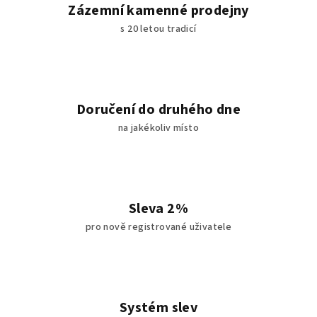
í
Zázemní kamenné prodejny
p
s 20 letou tradicí
r
v
k
y
v
Doručení do druhého dne
ý
na jakékoliv místo
p
i
s
u
Sleva 2%
pro nově registrované uživatele
Systém slev