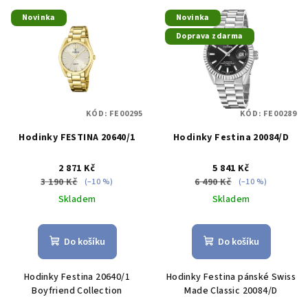
V
o
Novinka
Novinka
ý
d
Doprava zdarma
p
u
i
k
s
t
p
ů
KÓD:
FE00295
KÓD:
FE00289
r
Hodinky FESTINA 20640/1
Hodinky Festina 20084/D
o
d
2 871 Kč
5 841 Kč
u
3 190 Kč
6 490 Kč
(–10 %)
(–10 %)
k
Skladem
Skladem
t
ů
Do košíku
Do košíku
Hodinky Festina 20640/1
Hodinky Festina pánské Swiss
Boyfriend Collection
Made Classic 20084/D