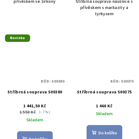
přívěskem se zirkony
Stříbrná souprava-náušnice s
přívěskem s markazity a
tyrkysem
Novinka
KÓD:
S00380
KÓD:
S00375
Stříbrná souprava S00380
Stříbrná souprava S00375
1 441,50 Kč
1 460 Kč
1 550 Kč
(–7 %)
Skladem
Skladem
Do košíku