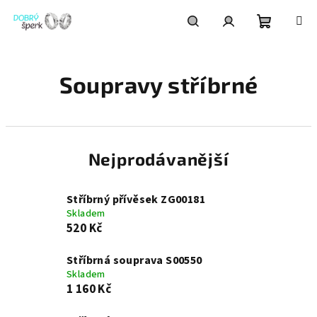
Přejít
na
obsah
Nákupní
Hledat
Přihlášení
Soupravy stříbrné
košík
Nejprodávanější
Stříbrný přívěsek ZG00181
Skladem
520 Kč
Stříbrná souprava S00550
Skladem
1 160 Kč