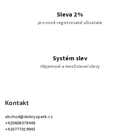
Sleva 2%
pro nově registrované uživatele
Systém slev
Objemové a množstevní slevy
Z
á
p
Kontakt
a
obchod
@
dobrysperk.cz
t
+420608078448
í
+420777019945