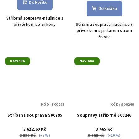
Do košíku
Do košíku
Stříbrná souprava-náušnice s
přívěskem se zirkony
Stříbrná souprava-náušnice s
přívěskem s jantarem strom
života
Novinka
Novinka
KÓD:
S00295
KÓD:
S00246
Stříbrná souprava S00295
Soupravy stříbrné S00246
2 622,60 Kč
3 465 Kč
2 820 Kč
3 850 Kč
(–7 %)
(–10 %)