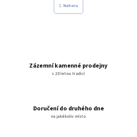
n
l
Nahoru
k
á
o
d
v
a
á
n
c
í
í
p
r
v
Zázemní kamenné prodejny
k
s 20 letou tradicí
y
v
ý
p
i
Doručení do druhého dne
s
na jakékoliv místo
u