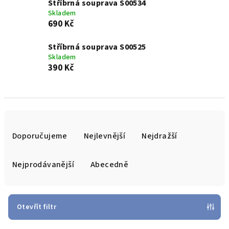
Stříbrná souprava S00534
Skladem
690 Kč
Stříbrná souprava S00525
Skladem
390 Kč
Ř
a
Doporučujeme
Nejlevnější
Nejdražší
z
e
Nejprodávanější
Abecedně
n
í
p
Otevřít filtr
r