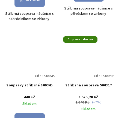
Do košíku
Stříbrná souprava-náušnice s
Stříbrná souprava-náušnice s
přívěskem se zirkony
náhrdelníkem se zirkony
Doprava zdarma
KÓD:
S00345
KÓD:
S00317
Soupravy stříbrné S00345
Stříbrná souprava S00317
440 Kč
1 525,20 Kč
1 640 Kč
(–7 %)
Skladem
Skladem