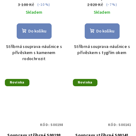
3 100 Kč
2 820 Kč
(–10 %)
(–7 %)
Skladem
Skladem
Do košíku
Do košíku
Stříbrná souprava-náušnice s
Stříbrná souprava-náušnice s
přívěskem s kamenem
přívěskem s tygřím okem
rodochrozit
Novinka
Novinka
KÓD:
S00198
KÓD:
S00141
Soupravy stříbrné S00198
Soupravy stříbrné S00141