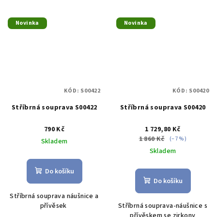
Novinka
Novinka
KÓD:
S00422
KÓD:
S00420
Stříbrná souprava S00422
Stříbrná souprava S00420
790 Kč
1 729,80 Kč
1 860 Kč
(–7 %)
Skladem
Skladem
Do košíku
Do košíku
Stříbrná souprava náušnice a
přívěsek
Stříbrná souprava-náušnice s
přívěskem se zirkony