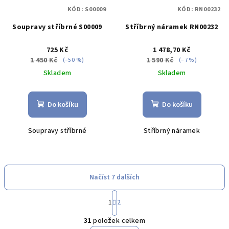
KÓD:
S00009
KÓD:
RN00232
Soupravy stříbrné S00009
Stříbrný náramek RN00232
725 Kč
1 478,70 Kč
1 450 Kč
1 590 Kč
(–50 %)
(–7 %)
Skladem
Skladem
Do košíku
Do košíku
Soupravy stříbrné
Stříbrný náramek
Načíst 7 dalších
S
1
2
t
O
r
31
položek celkem
á
v