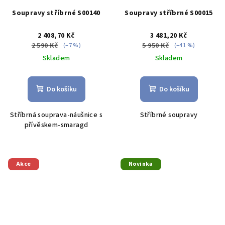
Soupravy stříbrné S00140
Soupravy stříbrné S00015
2 408,70 Kč
3 481,20 Kč
2 590 Kč
5 950 Kč
(–7 %)
(–41 %)
Skladem
Skladem
Do košíku
Do košíku
Stříbrná souprava-náušnice s
Stříbrné soupravy
přívěskem-smaragd
Akce
Novinka