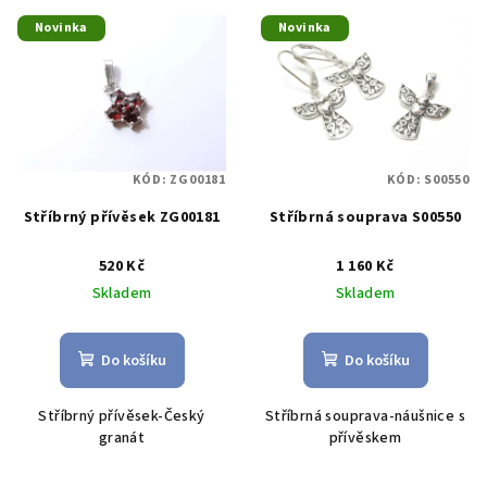
V
o
Novinka
Novinka
ý
d
p
u
i
k
s
t
p
ů
KÓD:
ZG00181
KÓD:
S00550
r
Stříbrný přívěsek ZG00181
Stříbrná souprava S00550
o
d
520 Kč
1 160 Kč
u
Skladem
Skladem
k
t
Do košíku
Do košíku
ů
Stříbrný přívěsek-Český
Stříbrná souprava-náušnice s
granát
přívěskem