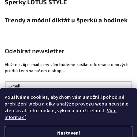
Šperky LOTUS STYLE
Trendy a módní diktát u šperků a hodinek
Odebírat newsletter
Vložte svůj e-mail a my vám budeme zasílat informace o nových
produktech na našem e-shopu.
E-mail
Používáme cookies, abychom Vám umožnili pohodlné
Vložením e-mailu souhlasíte s
podmínkami ochrany osobních
prohlížení webu a díky analýze provozu webu neustále
údajů
zlepšovali jeho funkce, výkon a použitelnost.
Více
informací
Přihlásit se
Nastavení