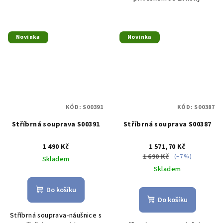
Novinka
Novinka
KÓD:
S00391
KÓD:
S00387
Stříbrná souprava S00391
Stříbrná souprava S00387
1 490 Kč
1 571,70 Kč
1 690 Kč
(–7 %)
Skladem
Skladem
Do košíku
Do košíku
Stříbrná souprava-náušnice s