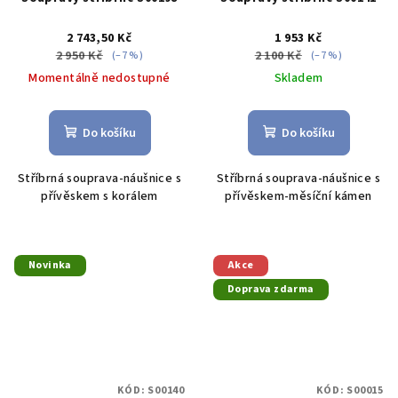
2 743,50 Kč
1 953 Kč
2 950 Kč
2 100 Kč
(–7 %)
(–7 %)
Momentálně nedostupné
Skladem
Do košíku
Do košíku
Stříbrná souprava-náušnice s
Stříbrná souprava-náušnice s
přívěskem s korálem
přívěskem-měsíční kámen
Novinka
Akce
Doprava zdarma
KÓD:
S00140
KÓD:
S00015