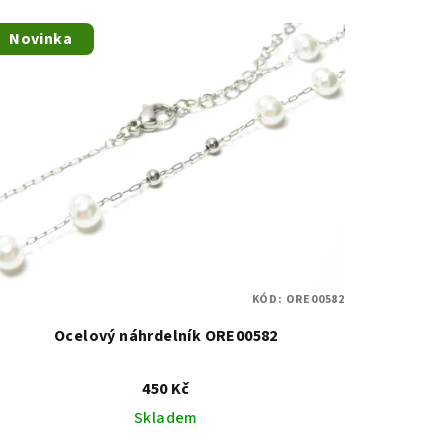
Novinka
KÓD:
ORE00582
Ocelový náhrdelník ORE00582
450 Kč
Skladem