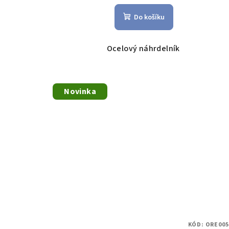
ů
Do košíku
Ocelový náhrdelník
Novinka
KÓD:
ORE005