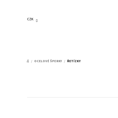
Přejít
na
obsah
CZK
/
OCELOVÉ ŠPERKY
/
ŘETÍZKY
DOMŮ