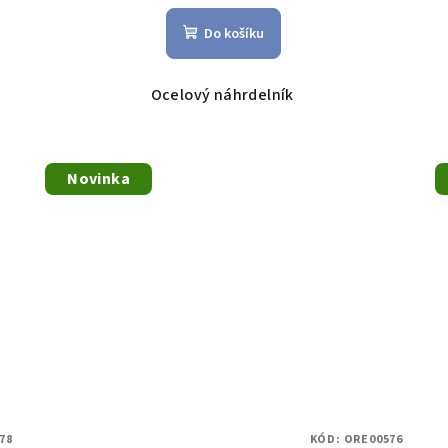
Do košíku
Ocelový náhrdelník
Novinka
78
KÓD:
ORE00576