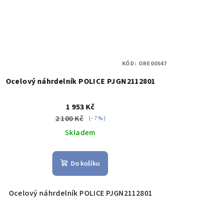
KÓD:
ORE00547
Ocelový náhrdelník POLICE PJGN2112801
1 953 Kč
2 100 Kč
(–7 %)
Skladem
Do košíku
Ocelový náhrdelník POLICE PJGN2112801