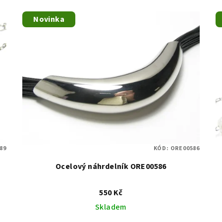
Novinka
89
KÓD:
ORE00586
Ocelový náhrdelník ORE00586
550 Kč
Skladem