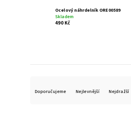
Ocelový náhrdelník ORE00589
Skladem
490 Kč
Ř
Doporučujeme
Nejlevnější
Nejdražší
a
z
e
n