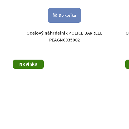
Do košíku
Ocelový náhrdelník POLICE BARRELL
O
PEAGN0035002
Novinka