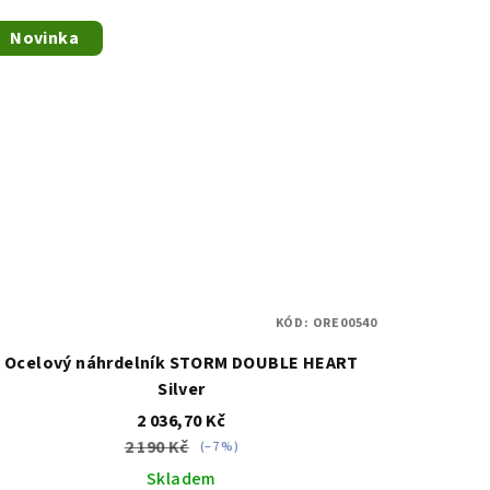
Novinka
KÓD:
ORE00540
Ocelový náhrdelník STORM DOUBLE HEART
Silver
2 036,70 Kč
2 190 Kč
(–7 %)
Skladem