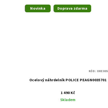
Novinka
Doprava zdarma
KÓD:
ORE005
Ocelový náhrdelník POLICE PEAGN0035701
1 490 Kč
Skladem