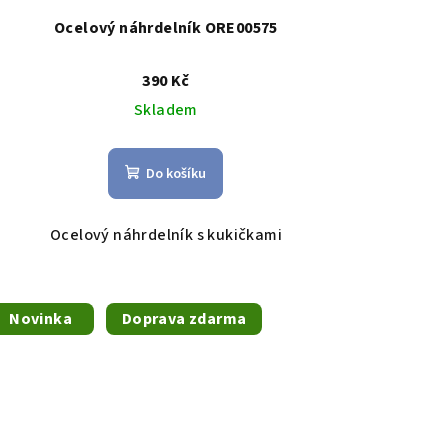
Ocelový náhrdelník ORE00575
390 Kč
Skladem
Do košíku
Ocelový náhrdelník s kukičkami
Novinka
Doprava zdarma