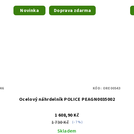
Novinka
Doprava zdarma
46
KÓD:
ORE00543
Ocelový náhrdelník POLICE PEAGN0035002
1 608,90 Kč
1 730 Kč
(–7 %)
Skladem