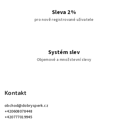
Sleva 2%
pro nově registrované uživatele
Systém slev
Objemové a množstevní slevy
Z
á
p
Kontakt
a
obchod
@
dobrysperk.cz
t
+420608078448
í
+420777019945