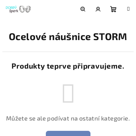
Přejít
na
obsah
Nákupní
Hledat
Přihlášení
Ocelové náušnice STORM
košík
Produkty teprve připravujeme.
Můžete se ale podívat na ostatní kategorie.