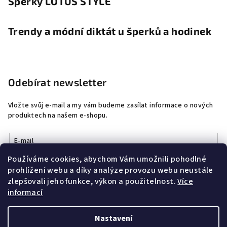
Šperky LOTUS STYLE
Trendy a módní diktát u šperků a hodinek
Odebírat newsletter
Vložte svůj e-mail a my vám budeme zasílat informace o nových
produktech na našem e-shopu.
E-mail
Používáme cookies, abychom Vám umožnili pohodlné
Vložením e-mailu souhlasíte s
podmínkami ochrany osobních
prohlížení webu a díky analýze provozu webu neustále
údajů
zlepšovali jeho funkce, výkon a použitelnost.
Více
informací
Přihlásit se
Nastavení