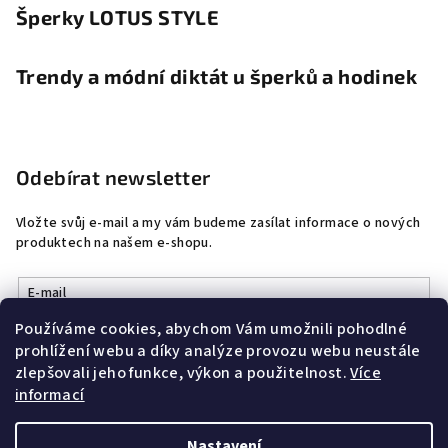
Šperky LOTUS STYLE
Trendy a módní diktát u šperků a hodinek
Odebírat newsletter
Vložte svůj e-mail a my vám budeme zasílat informace o nových
produktech na našem e-shopu.
E-mail
Používáme cookies, abychom Vám umožnili pohodlné
Vložením e-mailu souhlasíte s
podmínkami ochrany osobních
prohlížení webu a díky analýze provozu webu neustále
údajů
zlepšovali jeho funkce, výkon a použitelnost.
Více
informací
Přihlásit se
Nastavení