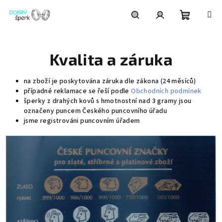
Přejít
na
obsah
Nákupní
Hledat
Přihlášení
Kvalita a záruka
košík
na zboží je poskytována záruka dle zákona (24 měsíců)
případné reklamace se řeší podle
Obchodních podmínek
šperky z drahých kovů s hmotnostní nad 3 gramy jsou
označeny puncem Českého puncovního úřadu
jsme registrováni puncovním úřadem