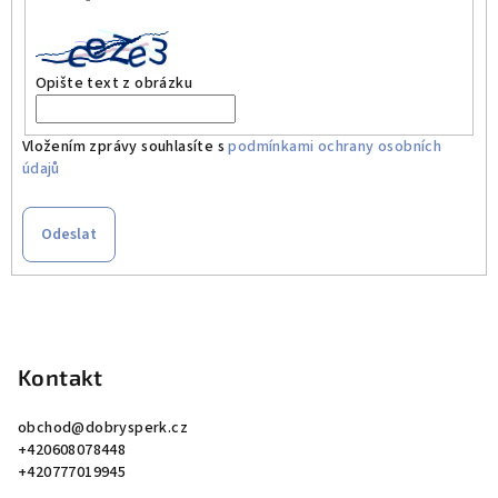
Opište text z obrázku
Vložením zprávy souhlasíte s
podmínkami ochrany osobních
údajů
Odeslat
Z
á
p
Kontakt
a
obchod
@
dobrysperk.cz
t
+420608078448
í
+420777019945