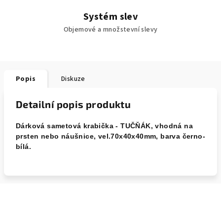
Systém slev
Objemové a množstevní slevy
Popis
Diskuze
Detailní popis produktu
Dárková sametová krabička - TUČŇÁK, vhodná na
prsten nebo náušnice, vel.70x40x40mm, barva černo-
bílá.
Z
á