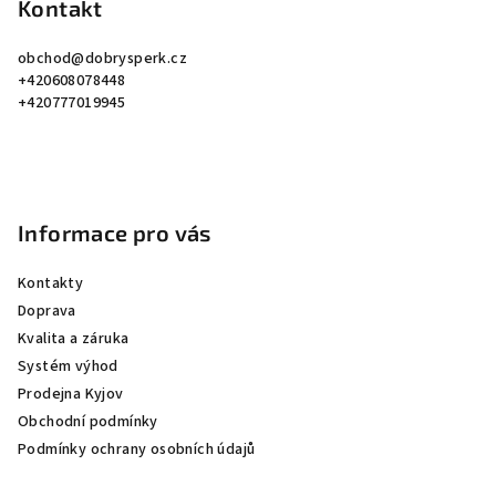
p
Kontakt
a
obchod
@
dobrysperk.cz
t
+420608078448
í
+420777019945
Informace pro vás
Kontakty
Doprava
Kvalita a záruka
Systém výhod
Prodejna Kyjov
Obchodní podmínky
Podmínky ochrany osobních údajů