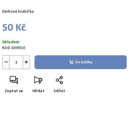
Dárková krabička
50 Kč
Měrná
Skladem
cena:
Kód:
DAR010
−
+
Do košíku
Zeptat se
Hlídat
Sdílet