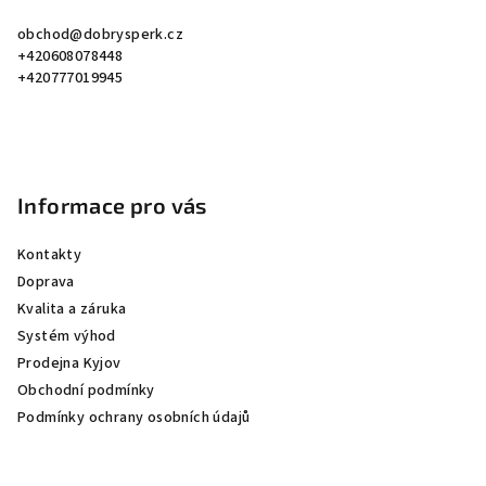
a
obchod
@
dobrysperk.cz
t
+420608078448
í
+420777019945
Informace pro vás
Kontakty
Doprava
Kvalita a záruka
Systém výhod
Prodejna Kyjov
Obchodní podmínky
Podmínky ochrany osobních údajů