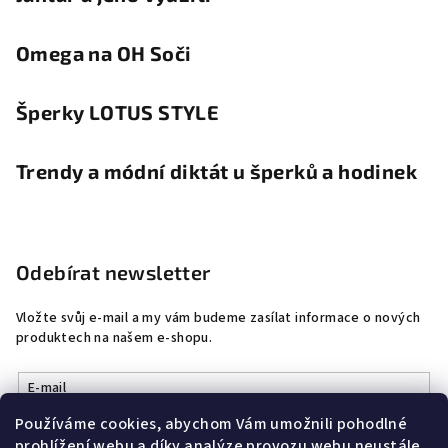
Omega na OH Soči
Šperky LOTUS STYLE
Trendy a módní diktát u šperků a hodinek
Odebírat newsletter
Vložte svůj e-mail a my vám budeme zasílat informace o nových
produktech na našem e-shopu.
E-mail
Používáme cookies, abychom Vám umožnili pohodlné
Vložením e-mailu souhlasíte s
podmínkami ochrany osobních
prohlížení webu a díky analýze provozu webu neustále