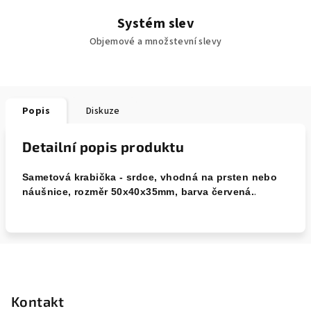
Systém slev
Objemové a množstevní slevy
Popis
Diskuze
Detailní popis produktu
Sametová krabička - srdce, vhodná na prsten nebo
.
náušnice, rozměr 50x40x35mm, barva červená.
Z
á
p
Kontakt