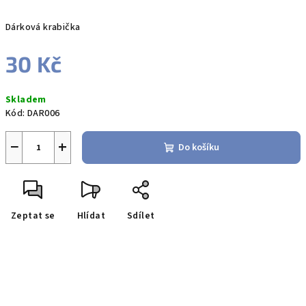
Dárková krabička
30 Kč
Měrná
Skladem
cena:
Kód:
DAR006
−
+
Do košíku
Zeptat se
Hlídat
Sdílet