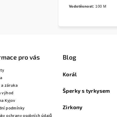
Vodotěsnost:
100 M
rmace pro vás
Blog
ty
Korál
va
a a záruka
Šperky s tyrkysem
 výhod
na Kyjov
Zirkony
ní podmínky
ky ochrany osobních údajů