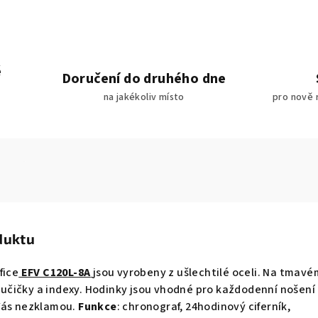
é
Doručení do druhého dne
na jakékoliv místo
pro nově 
duktu
fice
EFV C120L-8A
jsou vyrobeny z ušlechtilé oceli. Na tmavé
 ručičky a indexy. Hodinky jsou vhodné pro každodenní nošení 
Vás nezklamou.
Funkce
: chronograf, 24hodinový ciferník,