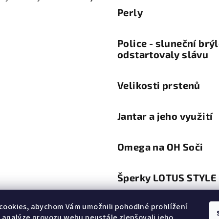
Perly
Police - sluneční brý
odstartovaly slávu
Velikosti prstenů
Jantar a jeho využití
Omega na OH Soči
Šperky LOTUS STYLE
cookies, abychom Vám umožnili pohodlné prohlížení
Trendy a módní diktá
 analýze provozu webu neustále zlepšovali jeho