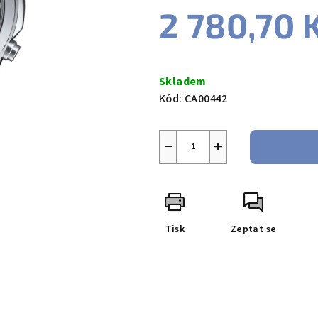
2 780,70 
Měrná
cena:
Skladem
Kód:
CA00442
−
+
Tisk
Zeptat se