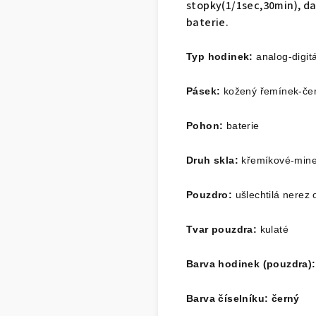
stopky(1/1sec,30min), da
baterie.
Typ hodinek:
analog-digitá
Pásek:
kožený řemínek-če
Pohon:
baterie
Druh skla:
křemíkové-mine
Pouzdro:
ušlechtilá nerez
Tvar pouzdra:
kulaté
Barva hodinek (pouzdra):
Barva číselníku: černý