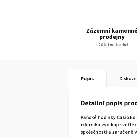
Zázemní kamenn
prodejny
s 20 letou tradicí
Popis
Diskuze
Detailní popis pro
Pánské hodinky Casio Edi
ciferníku vynikají světlé
společnosti a zaručeně 