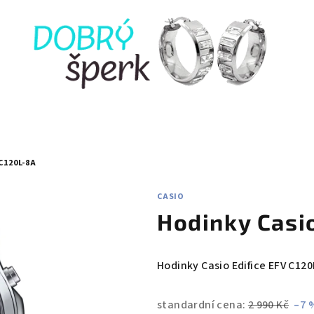
C120L-8A
CASIO
Hodinky Casi
Hodinky Casio Edifice EFV C120
standardní cena:
2 990 Kč
–7 