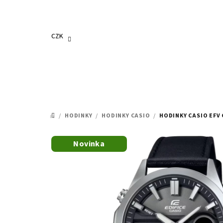
Přejít
na
obsah
CZK
/
HODINKY
/
HODINKY CASIO
/
HODINKY CASIO EFV 
DOMŮ
Novinka