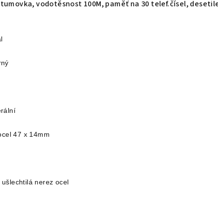
tumovka, vodotěsnost 100M, paměť na 30 telef.čísel, desetil
l
rný
rální
 ocel 47 x 14mm
ušlechtilá nerez ocel