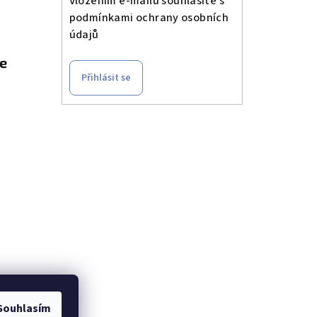
Vložením e-mailu souhlasíte s
podmínkami ochrany osobních
údajů
le
Přihlásit se
t u
Souhlasím