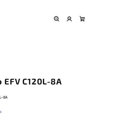
Hledat
Přihlášení
Nákupní
košík
o EFV C120L-8A
L-8A
%