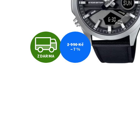
Z
2 990 Kč
–7 %
ZDARMA
D
A
R
M