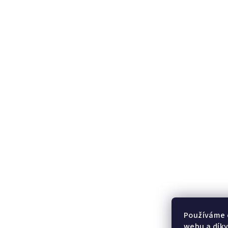
Používáme 
webu a díky