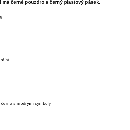
 má černé pouzdro a černý plastový pásek.
og
rální
:
černá s modrými symboly