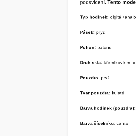
podsvícení.
Tento model
Typ hodinek
:
digitál+anal
Pásek
:
pryž
Pohon:
baterie
Druh skla:
křemíkové-mine
Pouzdro
: pryž
Tvar pouzdra:
kulaté
Barva hodinek (pouzdra)
Barva číselníku
: černá