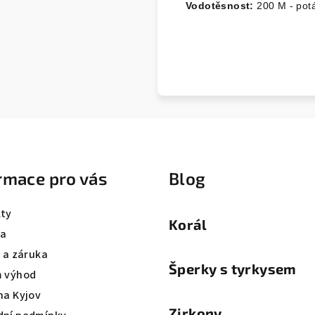
Vodotěsnost:
200 M - pot
rmace pro vás
Blog
ty
Korál
va
a a záruka
Šperky s tyrkysem
 výhod
na Kyjov
Zirkony