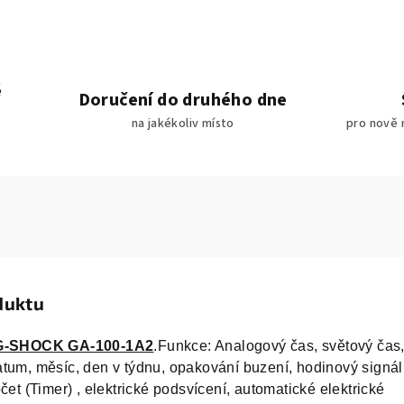
é
Doručení do druhého dne
na jakékoliv místo
pro nově 
duktu
G-SHOCK GA-100-1A2
.Funkce: Analogový čas, světový čas
tum, měsíc, den v týdnu, opakování buzení, hodinový signál
čet (Timer) , elektrické podsvícení, automatické elektrické