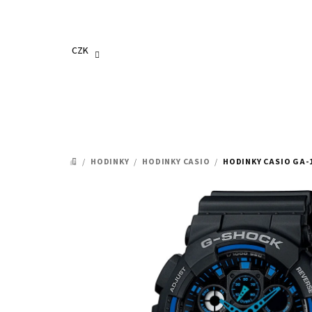
Přejít
na
obsah
CZK
/
HODINKY
/
HODINKY CASIO
/
HODINKY CASIO GA-
DOMŮ