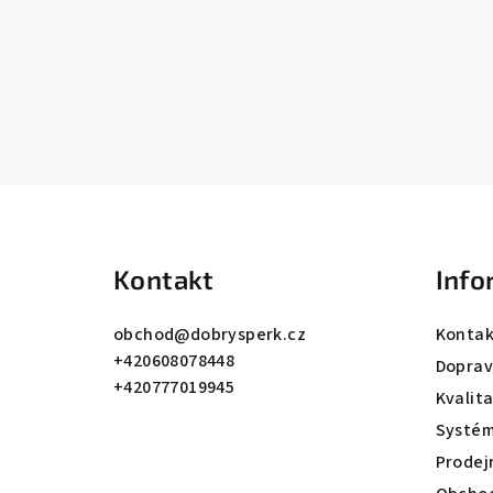
Z
á
Kontakt
Info
p
a
obchod
@
dobrysperk.cz
Kontak
+420608078448
t
Dopra
+420777019945
Kvalit
í
Systém
Prodej