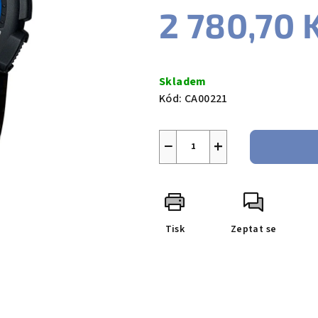
2 780,70 
Měrná
cena:
Skladem
Kód:
CA00221
−
+
Tisk
Zeptat se