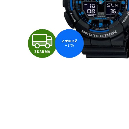
Z
2 990 Kč
–7 %
ZDARMA
D
A
R
M