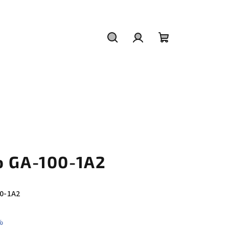
Hledat
Přihlášení
Nákupní
košík
o GA-100-1A2
0-1A2
%