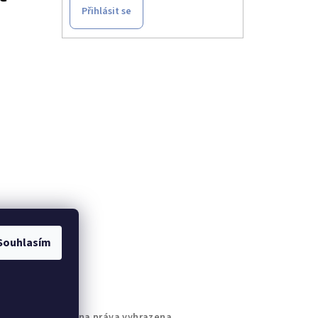
Přihlásit se
t u
Souhlasím
brýŠperk
. Všechna práva vyhrazena.