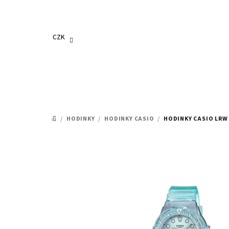
Přejít
na
obsah
CZK
/
HODINKY
/
HODINKY CASIO
/
HODINKY CASIO LRW
DOMŮ