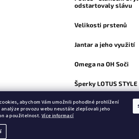
odstartovaly slávu
Velikosti prstenů
Jantar a jeho využití
Omega na OH Soči
Šperky LOTUS STYLE
cookies, abychom Vám umožnili pohodlné prohlížení
Trendy a módní diktá
 analýze provozu webu neustále zlepšovali jeho
šperků a hodinek
on a použitelnost.
Více informací
í
Copyright 2026
Do