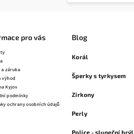
rmace pro vás
Blog
ty
Korál
va
a a záruka
Šperky s tyrkysem
 výhod
na Kyjov
Zirkony
ní podmínky
ky ochrany osobních údajů
Perly
Police - sluneční brý