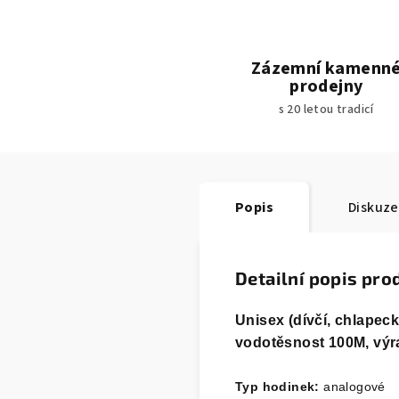
Zázemní kamenn
prodejny
s 20 letou tradicí
Popis
Diskuze
Detailní popis pro
Unisex (dívčí, chlapec
vodotěsnost 100M, výr
Typ hodinek:
analogové