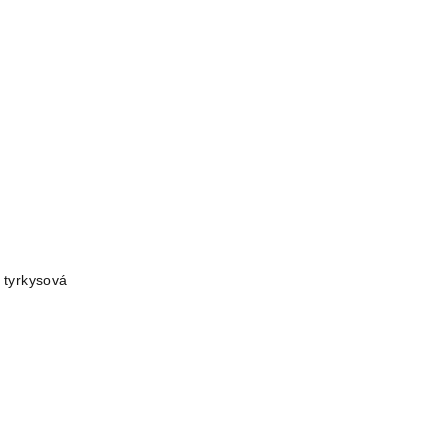
tyrkysová
á