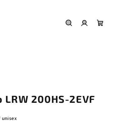
Hledat
Přihlášení
Nákupní
košík
io LRW 200HS-2EVF
 unisex