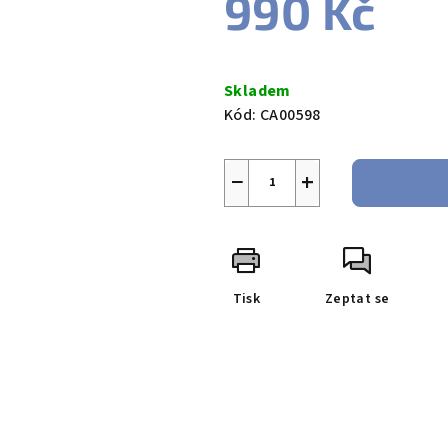
990 Kč
Měrná
cena:
Skladem
Kód:
CA00598
−
+
Tisk
Zeptat se