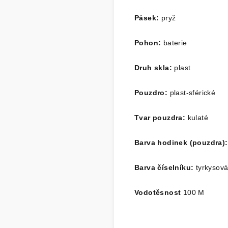
Pásek:
pryž
Pohon:
baterie
Druh skla:
plast
Pouzdro:
plast-sférické
Tvar pouzdra:
kulaté
Barva hodinek (pouzdra):
Barva číselníku:
tyrkysov
Vodotěsnost
100 M