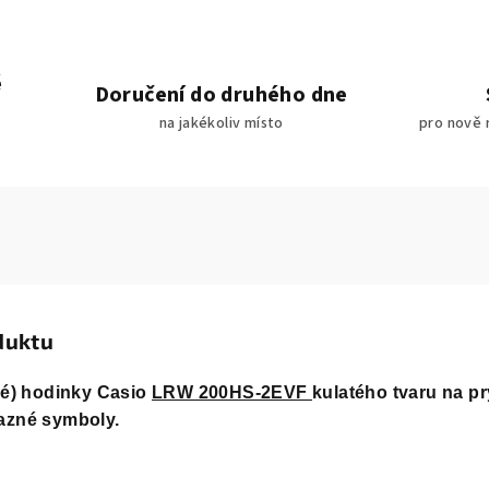
é
Doručení do druhého dne
na jakékoliv místo
pro nově 
duktu
ké) hodinky Casio
LRW 200HS-2EVF
kulatého tvaru na 
azné symboly.