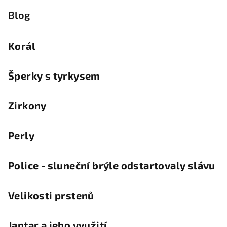
Blog
Korál
Šperky s tyrkysem
Zirkony
Perly
Police - sluneční brýle odstartovaly slávu
Velikosti prstenů
Jantar a jeho využití