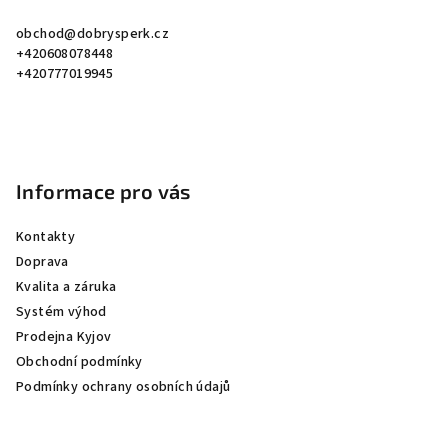
a
obchod
@
dobrysperk.cz
t
+420608078448
í
+420777019945
Informace pro vás
Kontakty
Doprava
Kvalita a záruka
Systém výhod
Prodejna Kyjov
Obchodní podmínky
Podmínky ochrany osobních údajů