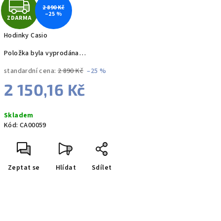
Z
2 890 Kč
–25 %
ZDARMA
D
Hodinky Casio
A
Položka byla vyprodána…
R
standardní cena:
2 890 Kč
–25 %
M
2 150,16 Kč
A
Měrná
Skladem
cena:
Kód:
CA00059
Zeptat se
Hlídat
Sdílet