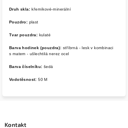
Druh skla:
křemíkové-minerální
Pouzdro:
plast
Tvar pouzdra:
kulaté
Barva hodinek (pouzdra):
stříbrná - lesk v kombinaci
s matem - ušlechtilá nerez ocel
Barva číselníku:
šedá
Vodotěsnost:
50 M
Z
á
p
Kontakt