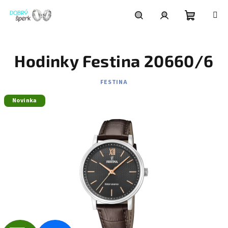
Přejít
na
obsah
Nákupní
Hledat
Přihlášení
Hodinky Festina 20660/6
košík
FESTINA
Novinka