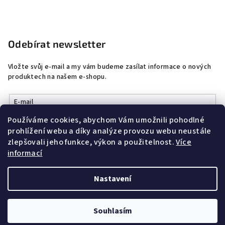
Odebírat newsletter
Vložte svůj e-mail a my vám budeme zasílat informace o nových
produktech na našem e-shopu.
E-mail
Používáme cookies, abychom Vám umožnili pohodlné
Vložením e-mailu souhlasíte s
podmínkami ochrany osobních
prohlížení webu a díky analýze provozu webu neustále
údajů
zlepšovali jeho funkce, výkon a použitelnost.
Více
informací
Přihlásit se
Nastavení
Copyright 2026
DobrýŠperk
. Všechna práva vyhrazena.
Souhlasím
Vytvořil Shoptet