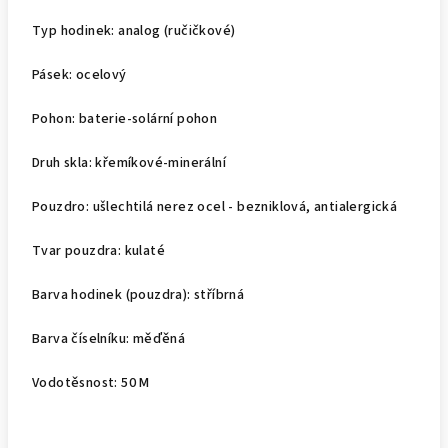
Typ hodinek: analog (ručičkové)
Pásek: ocelový
Pohon: baterie-solární pohon
Druh skla: křemíkové-minerální
Pouzdro: ušlechtilá nerez ocel - bezniklová, antialergická
Tvar pouzdra: kulaté
Barva hodinek (pouzdra): stříbrná
Barva číselníku: měďěná
Vodotěsnost: 50 M