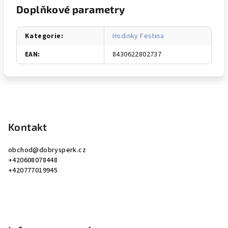
Doplňkové parametry
Kategorie
:
Hodinky Festina
EAN
:
8430622802737
Z
á
p
Kontakt
a
obchod
@
dobrysperk.cz
t
+420608078448
í
+420777019945