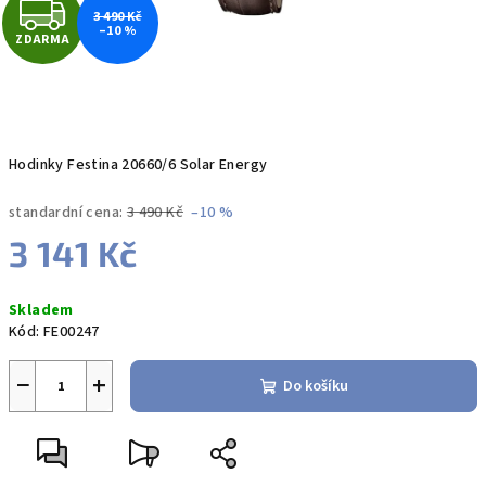
Z
3 490 Kč
–10 %
ZDARMA
D
A
R
Hodinky Festina 20660/6 Solar Energy
M
standardní cena:
3 490 Kč
–10 %
A
3 141 Kč
Měrná
Skladem
cena:
Kód:
FE00247
−
+
Do košíku