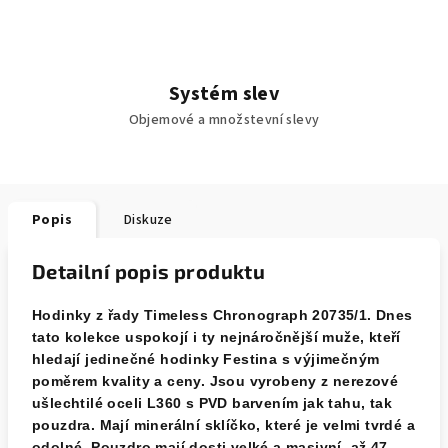
Systém slev
Objemové a množstevní slevy
Popis
Diskuze
Detailní popis produktu
Hodinky z řady Timeless Chronograph 20735/1. Dnes
tato kolekce uspokojí i ty nejnáročnější muže, kteří
hledají jedinečné hodinky Festina s výjimečným
poměrem kvality a ceny. Jsou vyrobeny z nerezové
ušlechtilé oceli L360 s PVD barvením jak tahu, tak
pouzdra. Mají minerální sklíčko, které je velmi tvrdé a
odolné. Pouzdro mají dosti velké a masivní, až 47