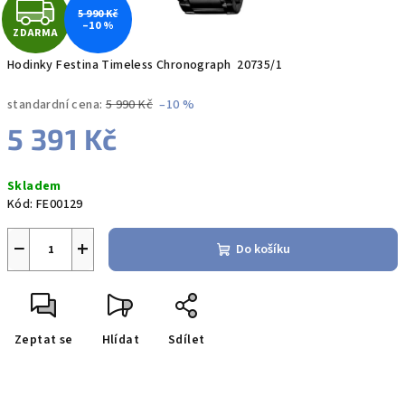
Z
5 990 Kč
–10 %
ZDARMA
D
Hodinky Festina Timeless Chronograph 20735/1
A
standardní cena:
5 990 Kč
–10 %
R
5 391 Kč
M
Měrná
Skladem
cena:
A
Kód:
FE00129
−
+
Do košíku
Zeptat se
Hlídat
Sdílet