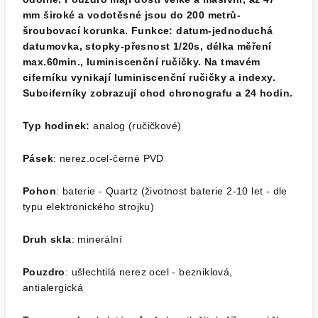
mm široké a vodotěsné jsou do 200 metrů-
šroubovací korunka. Funkce: datum-jednoduchá
datumovka, stopky-přesnost 1/20s, délka měření
max.60min., luminiscenční ručičky. Na tmavém
ciferníku vynikají luminiscenční ručičky a indexy.
Subciferníky zobrazují chod chronografu a 24 hodin.
Typ hodinek:
analog (ručičkové)
Pásek
: nerez.ocel-černé PVD
Pohon
: baterie - Quartz (životnost baterie 2-10 let - dle
typu elektronického strojku)
Druh skla
: minerální
Pouzdro
: ušlechtilá nerez ocel - bezniklová,
antialergická