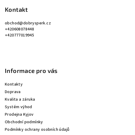
á
p
Kontakt
a
obchod
@
dobrysperk.cz
t
+420608078448
í
+420777019945
Informace pro vás
Kontakty
Doprava
Kvalita a záruka
Systém výhod
Prodejna Kyjov
Obchodní podmínky
Podmínky ochrany osobních údajů