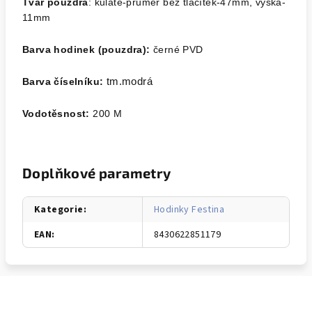
Tvar pouzdra
: kulaté-průměr bez tlačítek-47mm, výška-
11mm
Barva hodinek (pouzdra):
černé PVD
Barva číselníku:
tm.modrá
Vodotěsnost:
200 M
Doplňkové parametry
Kategorie
:
Hodinky Festina
EAN
:
8430622851179
Z