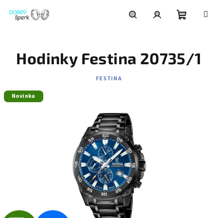
Přejít
na
obsah
Nákupní
Hledat
Přihlášení
Hodinky Festina 20735/1
košík
FESTINA
Novinka