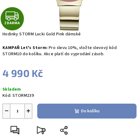
Z
ZDARMA
D
Hodinky STORM Lucki Gold Pink dámské
A
KAMPAŇ Let's Storm:
Pro slevu 10%, vložte slevový kód
R
STORM10 do košíku. Akce platí do vyprodání zásob.
M
4 990 Kč
A
Měrná
Skladem
cena:
Kód:
STORM239
−
+
Do košíku