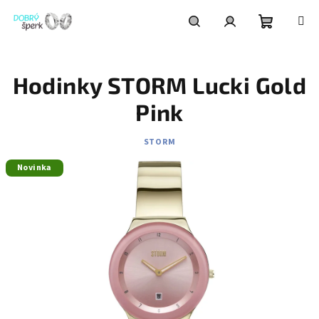
Přejít
na
obsah
Nákupní
Hledat
Přihlášení
Hodinky STORM Lucki Gold
košík
Pink
STORM
Novinka