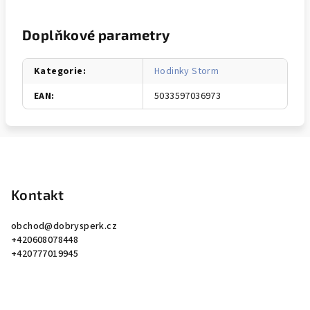
Doplňkové parametry
Kategorie
:
Hodinky Storm
EAN
:
5033597036973
Z
á
p
Kontakt
a
obchod
@
dobrysperk.cz
t
+420608078448
í
+420777019945