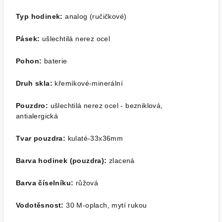
Typ hodinek:
analog (ručičkové)
Pásek:
ušlechtilá nerez ocel
Pohon:
baterie
Druh skla:
křemíkové-minerální
Pouzdro:
ušlechtilá nerez ocel - bezniklová,
antialergická
Tvar pouzdra:
kulaté-33x36mm
Barva hodinek (pouzdra):
zlacená
Barva číselníku:
růžová
Vodotěsnost:
30 M-oplach, mytí rukou