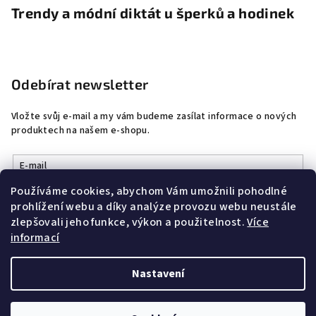
Trendy a módní diktát u šperků a hodinek
Odebírat newsletter
Vložte svůj e-mail a my vám budeme zasílat informace o nových
produktech na našem e-shopu.
E-mail
Používáme cookies, abychom Vám umožnili pohodlné
Vložením e-mailu souhlasíte s
podmínkami ochrany osobních
prohlížení webu a díky analýze provozu webu neustále
údajů
zlepšovali jeho funkce, výkon a použitelnost.
Více
informací
Přihlásit se
Nastavení
Copyright 2026
DobrýŠperk
. Všechna práva vyhrazena.