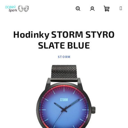
Přejít
na
obsah
Nákupní
Hledat
Přihlášení
Hodinky STORM STYRO
košík
SLATE BLUE
STORM