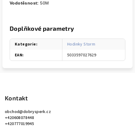
Vodotěsnost:
50M
Doplňkové parametry
Kategorie
:
Hodinky Storm
EAN
:
5033597027629
Z
á
p
Kontakt
a
obchod
@
dobrysperk.cz
t
+420608078448
í
+420777019945