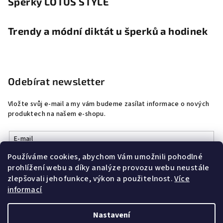
Šperky LOTUS STYLE
Trendy a módní diktát u šperků a hodinek
Odebírat newsletter
Vložte svůj e-mail a my vám budeme zasílat informace o nových
produktech na našem e-shopu.
E-mail
Používáme cookies, abychom Vám umožnili pohodlné
Vložením e-mailu souhlasíte s
podmínkami ochrany osobních
prohlížení webu a díky analýze provozu webu neustále
údajů
zlepšovali jeho funkce, výkon a použitelnost.
Více
informací
Přihlásit se
Nastavení