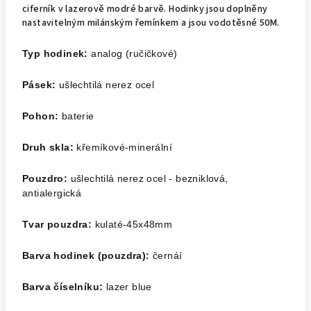
ciferník v lazerově modré barvě. Hodinky jsou doplněny
nastavitelným milánským řemínkem a jsou vodotěsné 50M.
Typ hodinek:
analog (ručičkové)
Pásek:
ušlechtilá nerez ocel
Pohon:
baterie
Druh skla:
křemíkové-minerální
Pouzdro:
ušlechtilá nerez ocel - bezniklová,
antialergická
Tvar pouzdra:
kulaté-45x48mm
Barva hodinek (pouzdra):
černáí
Barva číselníku:
lazer blue