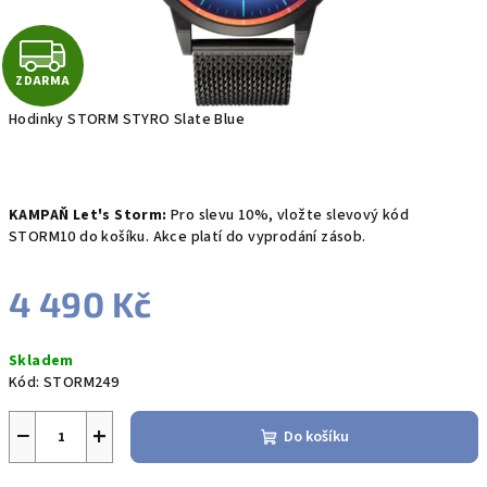
Z
ZDARMA
D
Hodinky STORM STYRO Slate Blue
A
R
KAMPAŇ Let's Storm:
Pro slevu 10%, vložte slevový kód
M
STORM10 do košíku. Akce platí do vyprodání zásob.
A
4 490 Kč
Měrná
Skladem
cena:
Kód:
STORM249
−
+
Do košíku