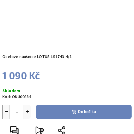
Ocelové náušnice LOTUS LS1743-4/1
1 090 Kč
Měrná
Skladem
cena:
Kód:
ONU00384
−
+
Do košíku