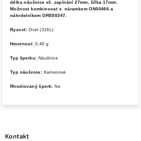
délka náušnice vč. zapínání 27mm, šířka 17mm.
Možnost kombinovat s náramkem ON00466 a
náhrdelníkem ORE00347.
Ryzost:
Ocel (316L)
Hmotnost:
5,40
g
Typ šperku:
Náušnice
Typ náušnice:
Kamenové
Rhodiovaný šperk:
Ne
Z
á
p
Kontakt