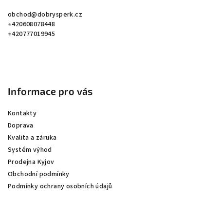
a
obchod
@
dobrysperk.cz
t
+420608078448
í
+420777019945
Informace pro vás
Kontakty
Doprava
Kvalita a záruka
Systém výhod
Prodejna Kyjov
Obchodní podmínky
Podmínky ochrany osobních údajů