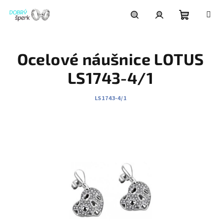
Přejít
na
obsah
Nákupní
Hledat
Přihlášení
Ocelové náušnice LOTUS
košík
LS1743-4/1
LS1743-4/1