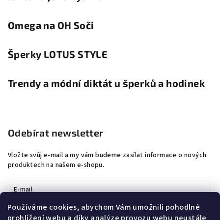
Omega na OH Soči
Šperky LOTUS STYLE
Trendy a módní diktát u šperků a hodinek
Odebírat newsletter
Vložte svůj e-mail a my vám budeme zasílat informace o nových
produktech na našem e-shopu.
E-mail
Používáme cookies, abychom Vám umožnili pohodlné
Vložením e-mailu souhlasíte s
podmínkami ochrany osobních
prohlížení webu a díky analýze provozu webu neustále