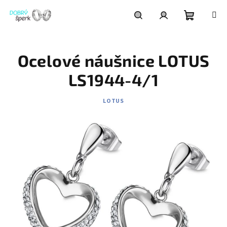
Přejít
na
obsah
Nákupní
Hledat
Přihlášení
Ocelové náušnice LOTUS
košík
LS1944-4/1
LOTUS