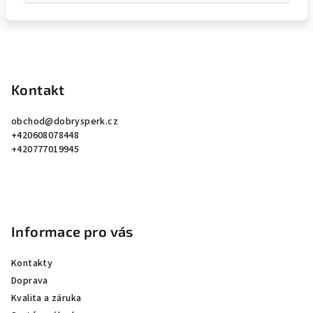
Z
á
p
Kontakt
a
obchod
@
dobrysperk.cz
t
+420608078448
í
+420777019945
Informace pro vás
Kontakty
Doprava
Kvalita a záruka