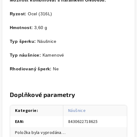
Možnost kombinovat s náramkem ON00698.
Ryzost:
Ocel (316L)
Hmotnost:
3,60
g
Typ šperku:
Náušnice
Typ náušnice:
Kamenové
Rhodiovaný šperk:
Ne
Doplňkové parametry
Kategorie
:
Náušnice
EAN
:
8430622718625
Položka byla vyprodána…