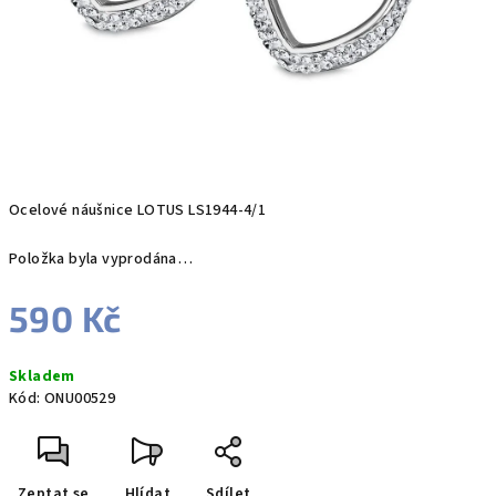
Ocelové náušnice LOTUS LS1944-4/1
Položka byla vyprodána…
590 Kč
Měrná
Skladem
cena:
Kód:
ONU00529
Zeptat se
Hlídat
Sdílet