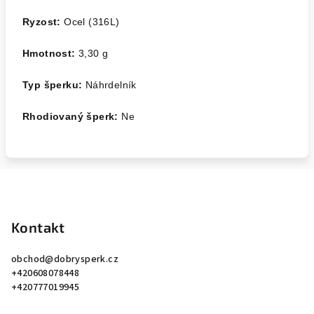
Ryzost:
Ocel (316L)
Hmotnost:
3,30
g
Typ šperku:
Náhrdelník
Rhodiovaný šperk:
Ne
Z
á
p
Kontakt
a
obchod
@
dobrysperk.cz
t
+420608078448
í
+420777019945