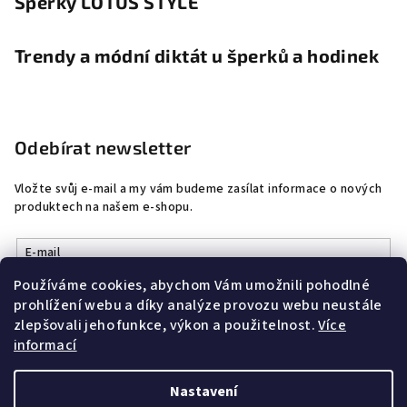
Šperky LOTUS STYLE
Trendy a módní diktát u šperků a hodinek
Odebírat newsletter
Vložte svůj e-mail a my vám budeme zasílat informace o nových
produktech na našem e-shopu.
E-mail
Používáme cookies, abychom Vám umožnili pohodlné
Vložením e-mailu souhlasíte s
podmínkami ochrany osobních
prohlížení webu a díky analýze provozu webu neustále
údajů
zlepšovali jeho funkce, výkon a použitelnost.
Více
informací
Přihlásit se
Nastavení