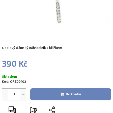
Ocelový dámský náhrdelník s křížkem
390 Kč
Měrná
Skladem
cena:
Kód:
ORE00402
−
+
Do košíku