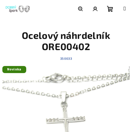
Přejít
na
obsah
Nákupní
Hledat
Přihlášení
Ocelový náhrdelník
košík
ORE00402
350033
Novinka