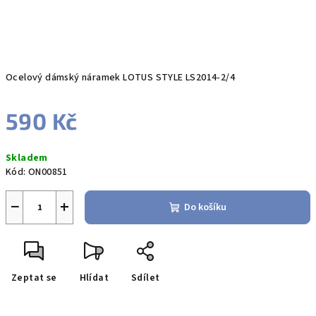
Ocelový dámský náramek LOTUS STYLE LS2014-2/4
590 Kč
Měrná
Skladem
cena:
Kód:
ON00851
−
+
Do košíku
Zeptat se
Hlídat
Sdílet