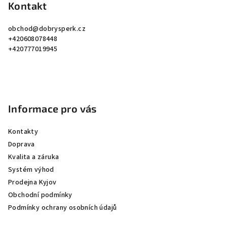
p
Kontakt
a
obchod
@
dobrysperk.cz
t
+420608078448
í
+420777019945
Informace pro vás
Kontakty
Doprava
Kvalita a záruka
Systém výhod
Prodejna Kyjov
Obchodní podmínky
Podmínky ochrany osobních údajů