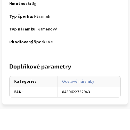
Hmotnost:
8g
Typ šperku:
Náramek
Typ náramku:
Kamenový
Rhodiovaný šperk:
Ne
Doplňkové parametry
Kategorie
:
Ocelové náramky
EAN
:
8430622722943
Z
á