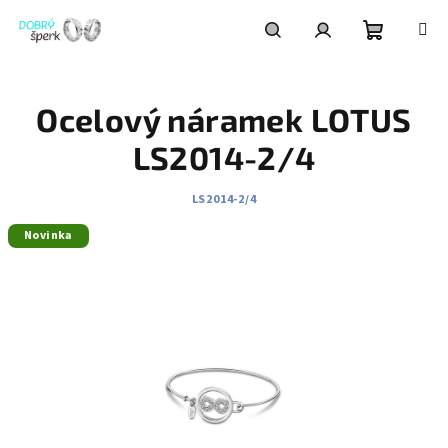
Přejít
na
obsah
Nákupní
Hledat
Přihlášení
Ocelový náramek LOTUS
košík
LS2014-2/4
LS2014-2/4
Novinka