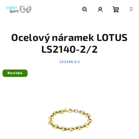
Přejít
na
obsah
Nákupní
Hledat
Přihlášení
Ocelový náramek LOTUS
košík
LS2140-2/2
LS2140-2/2
Novinka