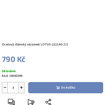
Ocelový dámský náramek LOTUS LS2140-2/2
790 Kč
Měrná
Skladem
cena:
Kód:
ON00399
−
+
Do košíku