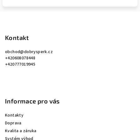
Z
á
p
Kontakt
a
obchod
@
dobrysperk.cz
t
+420608078448
í
+420777019945
Informace pro vás
Kontakty
Doprava
Kvalita a záruka
Systém výhod