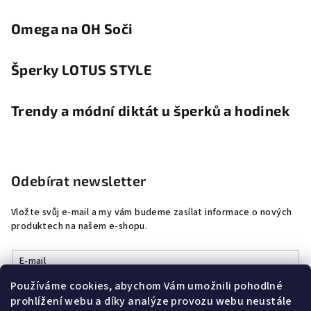
Omega na OH Soči
Šperky LOTUS STYLE
Trendy a módní diktát u šperků a hodinek
Odebírat newsletter
Vložte svůj e-mail a my vám budeme zasílat informace o nových
produktech na našem e-shopu.
E-mail
Používáme cookies, abychom Vám umožnili pohodlné
Vložením e-mailu souhlasíte s
podmínkami ochrany osobních
prohlížení webu a díky analýze provozu webu neustále
údajů