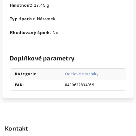
Hmotnost:
17,45
g
Typ šperku:
Náramek
Rhodiovaný šperk:
Ne
Doplňkové parametry
Kategorie
:
Ocelové náramky
EAN
:
8430622834059
Z
á
p
Kontakt