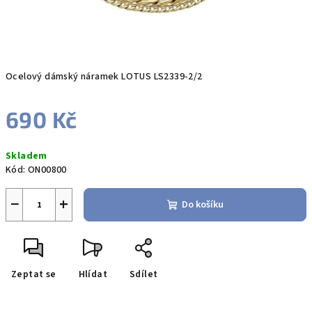
Ocelový dámský náramek LOTUS LS2339-2/2
690 Kč
Měrná
Skladem
cena:
Kód:
ON00800
−
+
Do košíku
Zeptat se
Hlídat
Sdílet