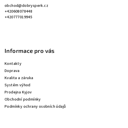
a
obchod
@
dobrysperk.cz
t
+420608078448
í
+420777019945
Informace pro vás
Kontakty
Doprava
Kvalita a záruka
Systém výhod
Prodejna Kyjov
Obchodní podmínky
Podmínky ochrany osobních údajů