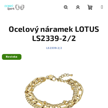
Přejít
na
obsah
Nákupní
Hledat
Přihlášení
Ocelový náramek LOTUS
košík
LS2339-2/2
LS2339-2/2
Novinka