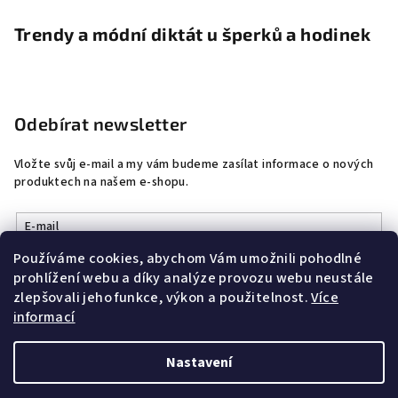
Trendy a módní diktát u šperků a hodinek
Odebírat newsletter
Vložte svůj e-mail a my vám budeme zasílat informace o nových
produktech na našem e-shopu.
E-mail
Používáme cookies, abychom Vám umožnili pohodlné
Vložením e-mailu souhlasíte s
podmínkami ochrany osobních
prohlížení webu a díky analýze provozu webu neustále
údajů
zlepšovali jeho funkce, výkon a použitelnost.
Více
informací
Přihlásit se
Nastavení