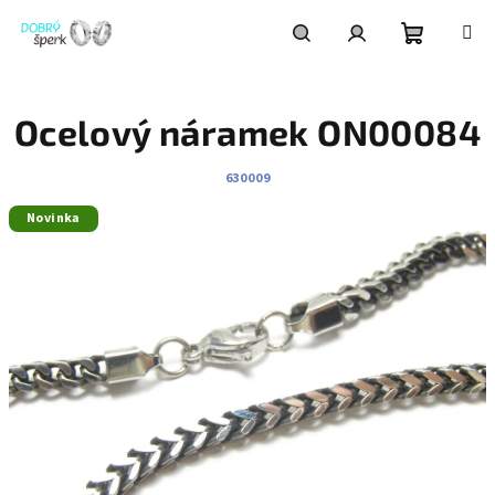
Přejít
na
obsah
Nákupní
Hledat
Přihlášení
Ocelový náramek ON00084
košík
630009
Novinka