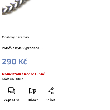
Ocelový náramek
Položka byla vyprodána…
290 Kč
Měrná
Momentálně nedostupné
cena:
Kód:
ON00084
Zeptat se
Hlídat
Sdílet