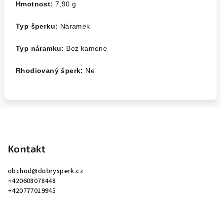
Hmotnost:
7,90
g
Typ šperku:
Náramek
Typ náramku:
Bez kamene
Rhodiovaný šperk:
Ne
Z
á
p
Kontakt
a
obchod
@
dobrysperk.cz
t
+420608078448
í
+420777019945