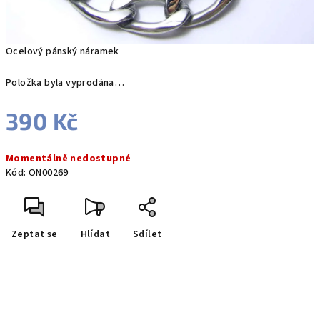
Ocelový pánský náramek
Položka byla vyprodána…
390 Kč
Měrná
Momentálně nedostupné
cena:
Kód:
ON00269
Zeptat se
Hlídat
Sdílet