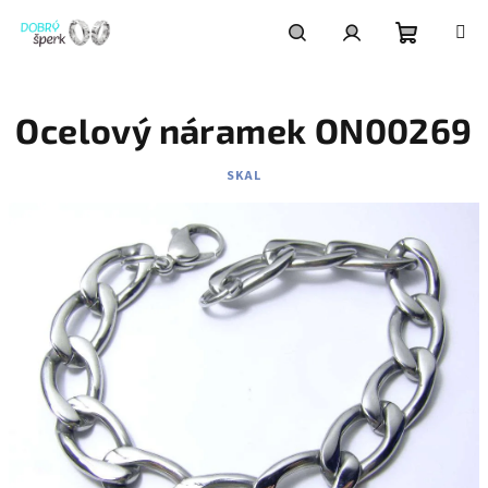
Přejít
na
obsah
Nákupní
Hledat
Přihlášení
Ocelový náramek ON00269
košík
SKAL