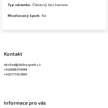
Typ náramku:
Článkový bez kamene
Rhodiovaný šperk:
Ne
Z
á
p
Kontakt
a
obchod
@
dobrysperk.cz
t
+420608078448
í
+420777019945
Informace pro vás