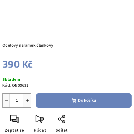
Ocelový náramek článkový
390 Kč
Měrná
Skladem
cena:
Kód:
ON00621
−
+
Do košíku
Zeptat se
Hlídat
Sdílet