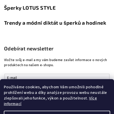
Šperky LOTUS STYLE
Trendy a módní diktát u šperků a hodinek
Odebírat newsletter
Vložte svůj e-mail a my vám budeme zasílat informace o nových
produktech na našem e-shopu.
E-mail
Používáme cookies, abychom Vám umožnili pohodlné
Vložením e-mailu souhlasíte s
podmínkami ochrany osobních
prohlížení webu a díky analýze provozu webu neustále
údajů
zlepšovali jeho funkce, výkon a použitelnost.
Více
informací
Přihlásit se