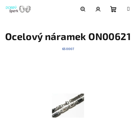
Přejít
na
obsah
Nákupní
Hledat
Přihlášení
Ocelový náramek ON00621
košík
650007