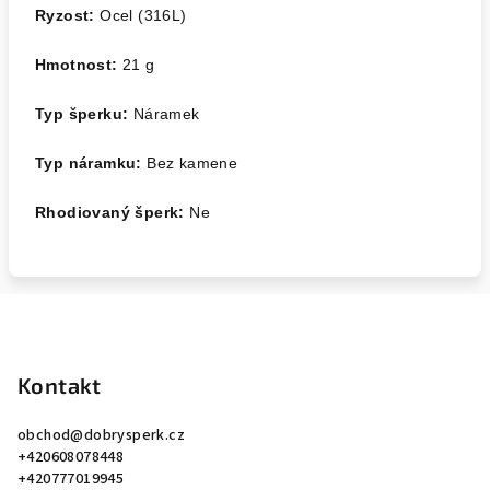
Ryzost:
Ocel (316L)
Hmotnost:
21 g
Typ šperku:
Náramek
Typ náramku:
Bez kamene
Rhodiovaný šperk:
Ne
Z
á
p
Kontakt
a
obchod
@
dobrysperk.cz
t
+420608078448
í
+420777019945