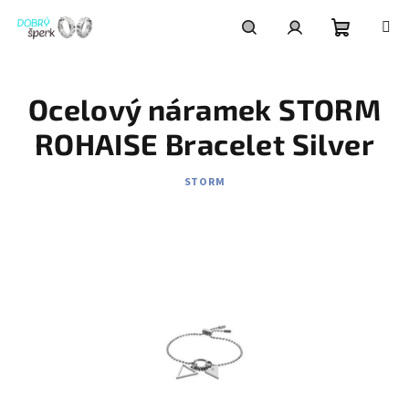
Přejít
na
obsah
Nákupní
Hledat
Přihlášení
Ocelový náramek STORM
košík
ROHAISE Bracelet Silver
STORM