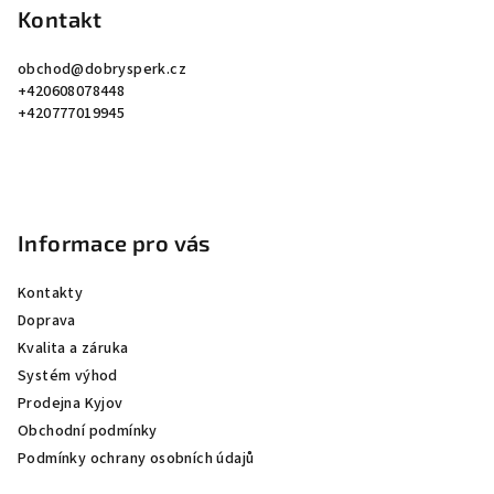
p
Kontakt
a
obchod
@
dobrysperk.cz
t
+420608078448
í
+420777019945
Informace pro vás
Kontakty
Doprava
Kvalita a záruka
Systém výhod
Prodejna Kyjov
Obchodní podmínky
Podmínky ochrany osobních údajů