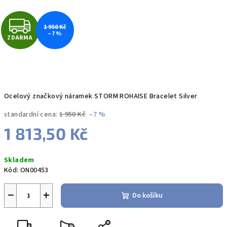
Z
1 950 Kč
–7 %
ZDARMA
D
A
R
Ocelový značkový náramek STORM ROHAISE Bracelet Silver
M
standardní cena:
1 950 Kč
–7 %
A
1 813,50 Kč
Měrná
Skladem
cena:
Kód:
ON00453
−
+
Do košíku