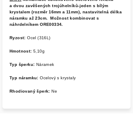
a dvou zavěšených trojúhelníků-jeden s bílým
krystalem (rozměr 16mm a 11mm), nastavitelná délka
náramku až 23cm. Možnost kombinovat s
náhrdelníkem ORE00334.
Ryzost:
Ocel (316L)
Hmotnost:
5,10
g
Typ šperku:
Náramek
Typ náramku:
Ocelový s krystaly
Rhodiovaný šperk:
Ne
Z
á