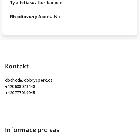
Typ řetízku:
Bez kamene
Rhodiovaný šperk:
Ne
Z
á
p
Kontakt
a
obchod
@
dobrysperk.cz
t
+420608078448
í
+420777019945
Informace pro vás