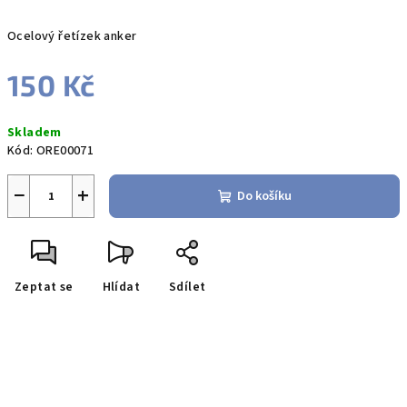
Ocelový řetízek anker
150 Kč
Měrná
Skladem
cena:
Kód:
ORE00071
−
+
Do košíku
Zeptat se
Hlídat
Sdílet