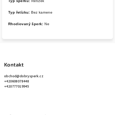
Typ šperku:
Řetízek
Typ řetízku:
Bez kamene
Rhodiovaný šperk:
Ne
Z
á
p
Kontakt
a
obchod
@
dobrysperk.cz
t
+420608078448
í
+420777019945