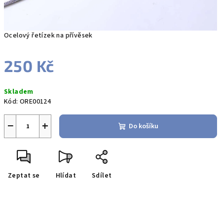
Ocelový řetízek na přívěsek
250 Kč
Měrná
Skladem
cena:
Kód:
ORE00124
−
+
Do košíku
Zeptat se
Hlídat
Sdílet