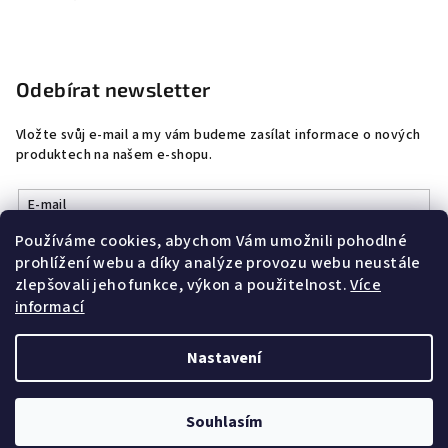
Odebírat newsletter
Vložte svůj e-mail a my vám budeme zasílat informace o nových
produktech na našem e-shopu.
E-mail
Používáme cookies, abychom Vám umožnili pohodlné
Vložením e-mailu souhlasíte s
podmínkami ochrany osobních
prohlížení webu a díky analýze provozu webu neustále
údajů
zlepšovali jeho funkce, výkon a použitelnost.
Více
informací
Přihlásit se
Nastavení
Copyright 2026
DobrýŠperk
. Všechna práva vyhrazena.
Souhlasím
Vytvořil Shoptet