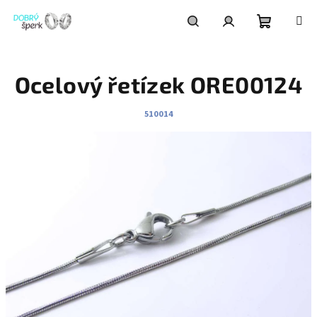
Přejít
na
obsah
Nákupní
Hledat
Přihlášení
Ocelový řetízek ORE00124
košík
510014