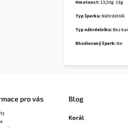
Hmotnost:
13,50g 16g
Typ šperku:
Náhrdelník
Typ náhrdelníku:
Bez ka
Rhodiovaný šperk:
Ne
rmace pro vás
Blog
ty
Korál
va