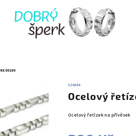
ORE00190
510044
Ocelový řetí
Ocelový řetízek na přívěsek