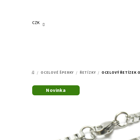
Přejít
na
obsah
CZK
/
OCELOVÉ ŠPERKY
/
ŘETÍZKY
/
OCELOVÝ ŘETÍZEK 
DOMŮ
Novinka