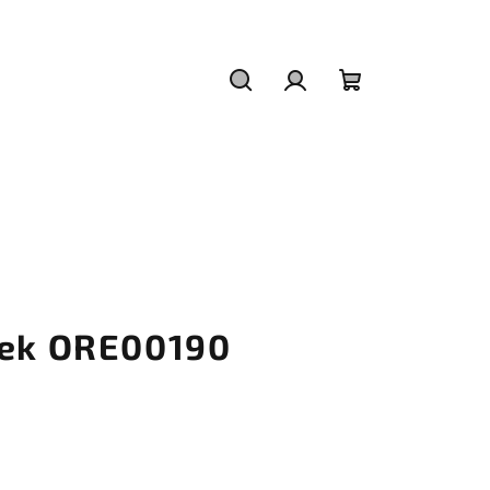
Hledat
Přihlášení
Nákupní
košík
zek ORE00190