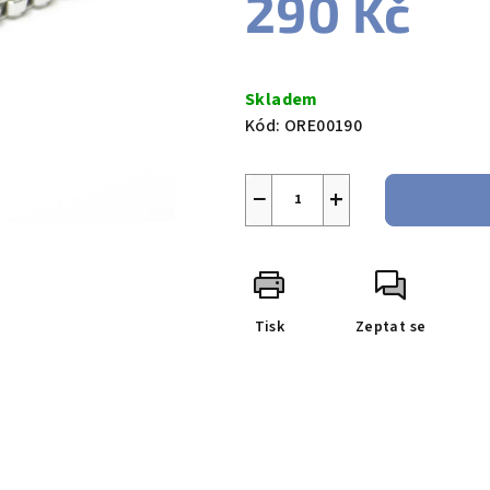
290 Kč
Měrná
cena:
Skladem
Kód:
ORE00190
−
+
Tisk
Zeptat se