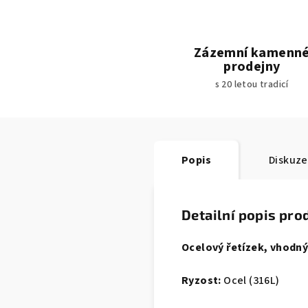
Zázemní kamenn
prodejny
s 20 letou tradicí
Popis
Diskuze
Detailní popis pro
Ocelový řetízek, vhodný
Ryzost:
Ocel (316L)