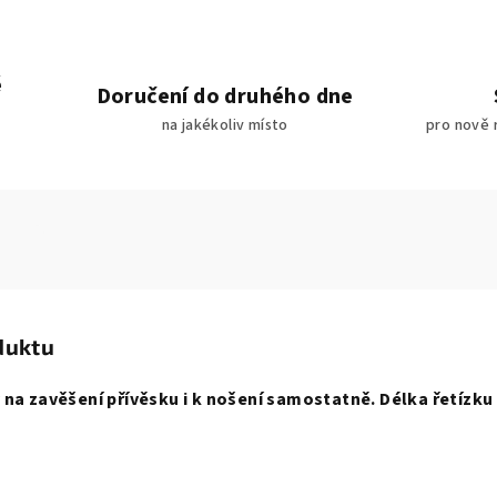
é
Doručení do druhého dne
na jakékoliv místo
pro nově 
duktu
 na zavěšení přívěsku i k nošení samostatně. Délka řetízku