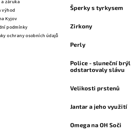
a a záruka
Šperky s tyrkysem
 výhod
na Kyjov
Zirkony
ní podmínky
ky ochrany osobních údajů
Perly
Police - sluneční brý
odstartovaly slávu
Velikosti prstenů
Jantar a jeho využití
Omega na OH Soči