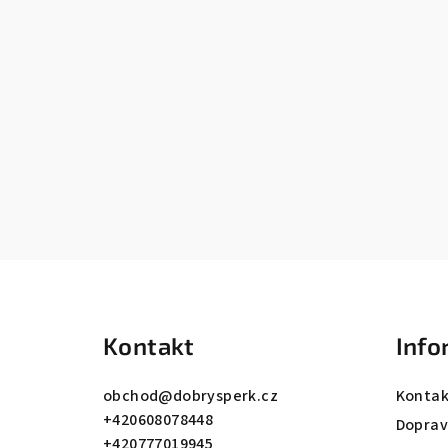
Z
á
Kontakt
Info
p
a
obchod
@
dobrysperk.cz
Kontak
+420608078448
t
Dopra
+420777019945