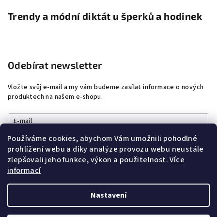
Trendy a módní diktát u šperků a hodinek
Odebírat newsletter
Vložte svůj e-mail a my vám budeme zasílat informace o nových
produktech na našem e-shopu.
E-mail
Používáme cookies, abychom Vám umožnili pohodlné
Vložením e-mailu souhlasíte s
podmínkami ochrany osobních
prohlížení webu a díky analýze provozu webu neustále
údajů
zlepšovali jeho funkce, výkon a použitelnost.
Více
informací
Přihlásit se
Nastavení