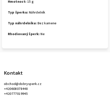
Hmotnost:
15 g
Typ šperku:
Náhrdelník
Typ náhrdelníku:
Bez kamene
Rhodiovaný šperk:
Ne
Z
á
p
Kontakt
a
obchod
@
dobrysperk.cz
t
+420608078448
í
+420777019945