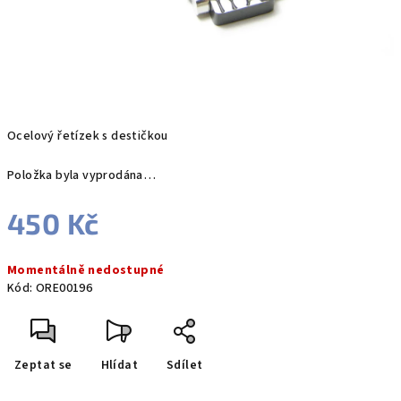
Ocelový řetízek s destičkou
Položka byla vyprodána…
450 Kč
Měrná
Momentálně nedostupné
cena:
Kód:
ORE00196
Zeptat se
Hlídat
Sdílet