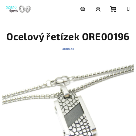
Přejít
na
obsah
Nákupní
Hledat
Přihlášení
Ocelový řetízek ORE00196
košík
380028