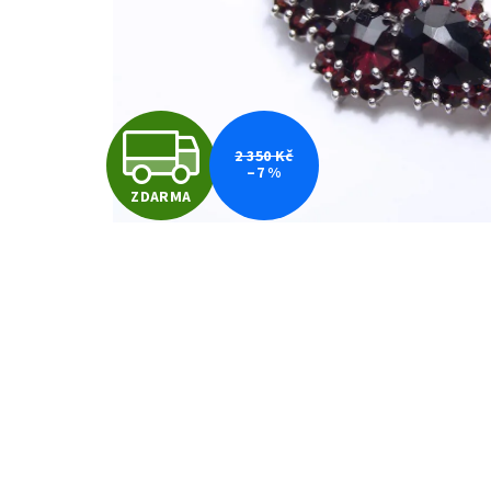
Z
2 350 Kč
–7 %
ZDARMA
D
A
R
M