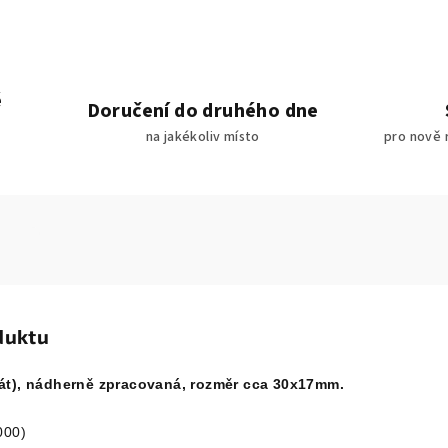
é
Doručení do druhého dne
na jakékoliv místo
pro nově 
duktu
nát), nádherně zpracovaná, rozměr cca 30x17mm.
000)