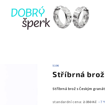
5106
Stříbrná bro
Stříbrná brož s Českým graná
standardní cena:
2 350 Kč
–7 