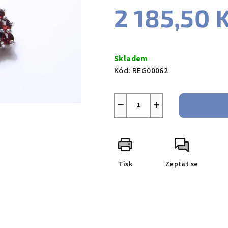
2 185,50 
Měrná
cena:
Skladem
Kód:
REG00062
−
+
Tisk
Zeptat se