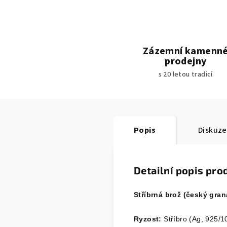
Zázemní kamenn
prodejny
s 20 letou tradicí
Popis
Diskuze
Detailní popis pro
Stříbrná brož (český gra
Ryzost:
Stříbro (Ag, 925/1