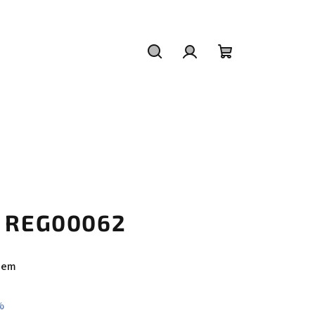
Hledat
Přihlášení
Nákupní
košík
ž REG00062
tem
%