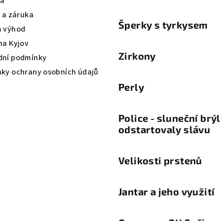
va
a a záruka
Šperky s tyrkysem
 výhod
na Kyjov
Zirkony
ní podmínky
ky ochrany osobních údajů
Perly
Police - sluneční brý
odstartovaly slávu
Velikosti prstenů
Jantar a jeho využití