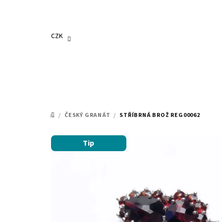
Přejít
na
obsah
CZK
/
ČESKÝ GRANÁT
/
STŘÍBRNÁ BROŽ REG00062
DOMŮ
Tip