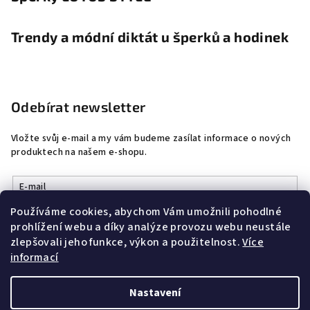
Trendy a módní diktát u šperků a hodinek
Odebírat newsletter
Vložte svůj e-mail a my vám budeme zasílat informace o nových
produktech na našem e-shopu.
E-mail
Používáme cookies, abychom Vám umožnili pohodlné
Vložením e-mailu souhlasíte s
podmínkami ochrany osobních
prohlížení webu a díky analýze provozu webu neustále
údajů
zlepšovali jeho funkce, výkon a použitelnost.
Více
informací
Přihlásit se
Nastavení