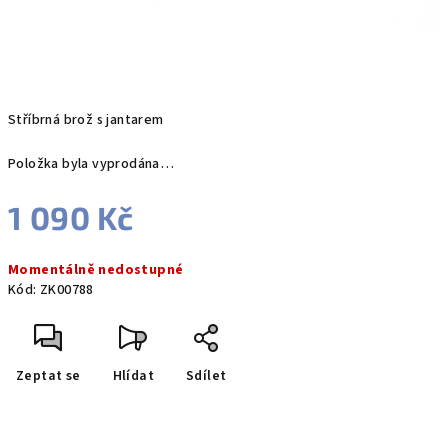
Stříbrná brož s jantarem
Položka byla vyprodána…
1 090 Kč
Měrná
Momentálně nedostupné
cena:
Kód:
ZK00788
Zeptat se
Hlídat
Sdílet