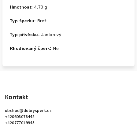
Hmotnost:
4,70 g
Typ šperku:
Brož
Typ přívěsku:
Jantarový
Rhodiovaný šperk:
Ne
Z
á
p
Kontakt
a
obchod
@
dobrysperk.cz
t
+420608078448
í
+420777019945