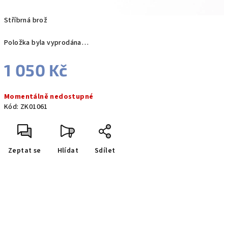
Stříbrná brož
Položka byla vyprodána…
1 050 Kč
Měrná
Momentálně nedostupné
cena:
Kód:
ZK01061
Zeptat se
Hlídat
Sdílet