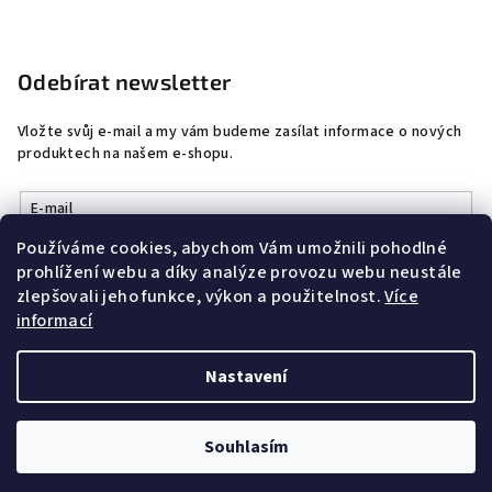
Odebírat newsletter
Vložte svůj e-mail a my vám budeme zasílat informace o nových
produktech na našem e-shopu.
E-mail
Používáme cookies, abychom Vám umožnili pohodlné
Vložením e-mailu souhlasíte s
podmínkami ochrany osobních
prohlížení webu a díky analýze provozu webu neustále
údajů
zlepšovali jeho funkce, výkon a použitelnost.
Více
informací
Přihlásit se
Nastavení
Copyright 2026
DobrýŠperk
. Všechna práva vyhrazena.
Souhlasím
Vytvořil Shoptet