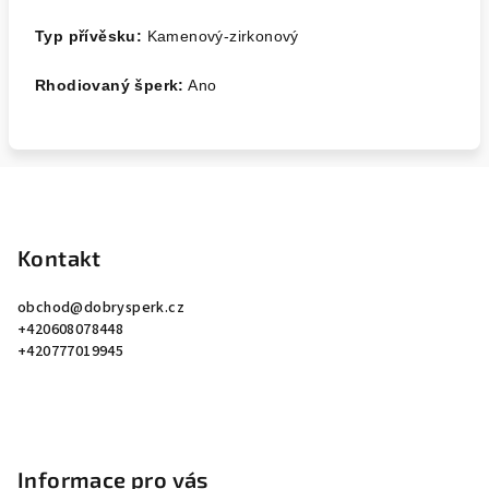
Typ přívěsku:
Kamenový-zirkonový
Rhodiovaný šperk:
Ano
Z
á
p
Kontakt
a
obchod
@
dobrysperk.cz
t
+420608078448
í
+420777019945
Informace pro vás