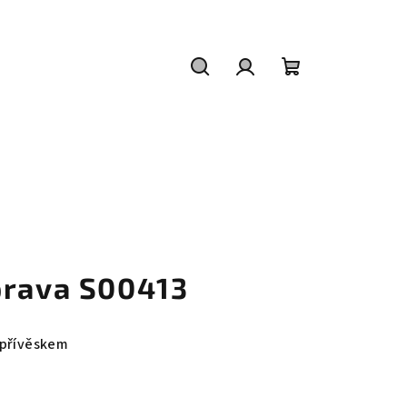
Hledat
Přihlášení
Nákupní
košík
prava S00413
 přívěskem