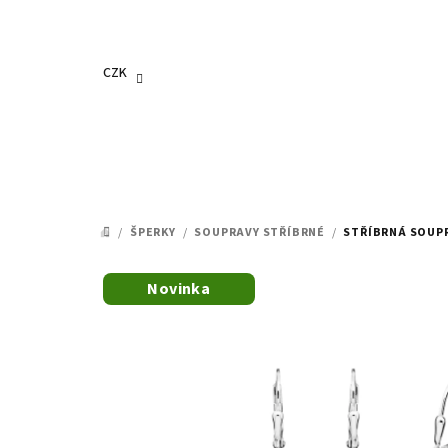
Přejít
na
obsah
CZK
/
ŠPERKY
/
SOUPRAVY STŘÍBRNÉ
/
STŘÍBRNÁ SOUPR
DOMŮ
Novinka