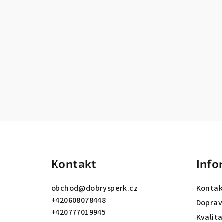
Z
á
Kontakt
Info
p
a
obchod
@
dobrysperk.cz
Kontak
+420608078448
t
Dopra
+420777019945
Kvalit