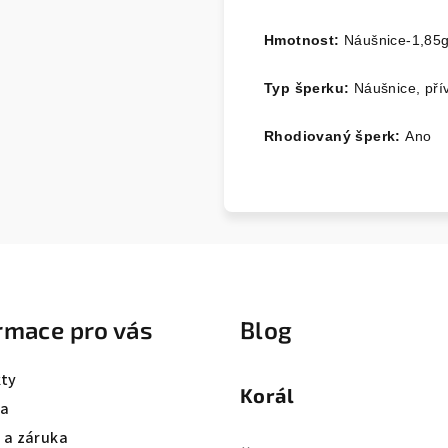
Hmotnost:
Náušnice-1,85g
Typ šperku:
Náušnice, pří
Rhodiovaný šperk:
Ano
rmace pro vás
Blog
ty
Korál
va
a a záruka