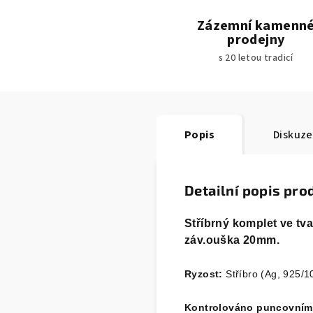
Zázemní kamenn
prodejny
s 20 letou tradicí
Popis
Diskuze
Detailní popis pro
Stříbrný komplet ve tv
záv.ouška 20mm.
Ryzost:
Stříbro (Ag, 925/1
Kontrolováno puncovní