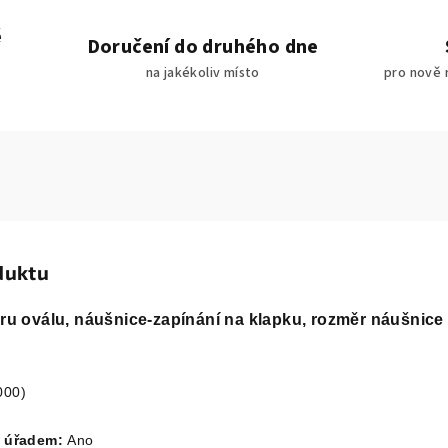
é
Doručení do druhého dne
na jakékoliv místo
pro nově 
duktu
aru oválu, náušnice-zapínání na klapku, rozměr náušnice
000)
m úřadem:
Ano