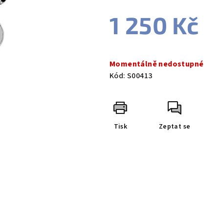
1 250 Kč
Měrná
cena:
Momentálně nedostupné
Kód:
S00413
Tisk
Zeptat se