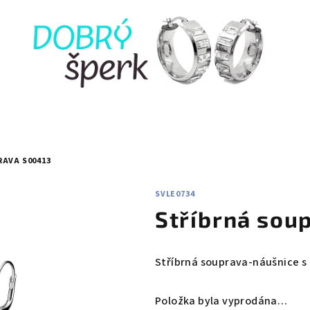
AVA S00413
SVLE0734
Stříbrná sou
Stříbrná souprava-náušnice s
Položka byla vyprodána…