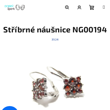
Přejít
na
obsah
Nákupní
Hledat
Přihlášení
Stříbrné náušnice NG00194
košík
3524