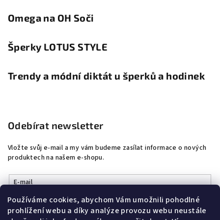
Omega na OH Soči
Šperky LOTUS STYLE
Trendy a módní diktát u šperků a hodinek
Odebírat newsletter
Vložte svůj e-mail a my vám budeme zasílat informace o nových
produktech na našem e-shopu.
E-mail
Používáme cookies, abychom Vám umožnili pohodlné
Vložením e-mailu souhlasíte s
podmínkami ochrany osobních
prohlížení webu a díky analýze provozu webu neustále
údajů