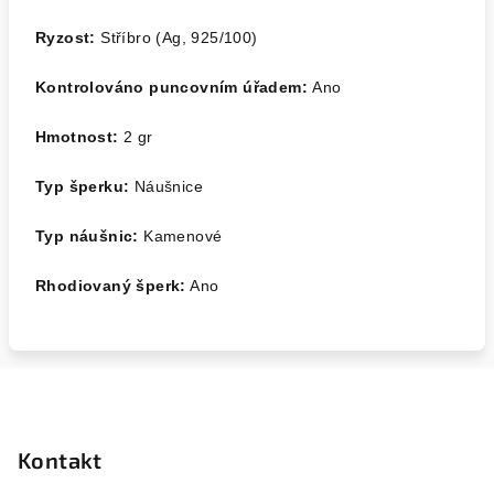
Ryzost:
Stříbro (Ag, 925/100)
Kontrolováno puncovním úřadem:
Ano
Hmotnost:
2 gr
Typ šperku:
Náušnice
Typ náušnic:
Kamenové
Rhodiovaný šperk:
Ano
Z
á
p
Kontakt
a