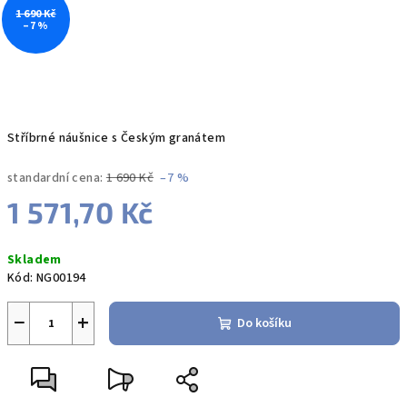
1 690 Kč
–7 %
Stříbrné náušnice s Českým granátem
standardní cena:
1 690 Kč
–7 %
1 571,70 Kč
Měrná
Skladem
cena:
Kód:
NG00194
−
+
Do košíku