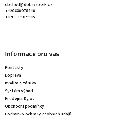
obchod
@
dobrysperk.cz
t
+420608078448
í
+420777019945
Informace pro vás
Kontakty
Doprava
Kvalita a záruka
Systém výhod
Prodejna Kyjov
Obchodní podmínky
Podmínky ochrany osobních údajů