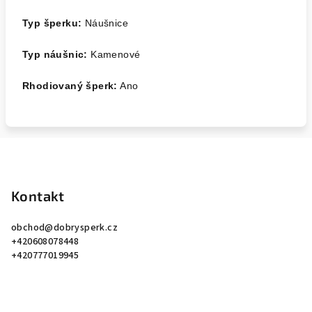
Typ šperku:
Náušnice
Typ náušnic:
Kamenové
Rhodiovaný šperk:
Ano
Z
á
p
Kontakt
a
obchod
@
dobrysperk.cz
t
+420608078448
í
+420777019945