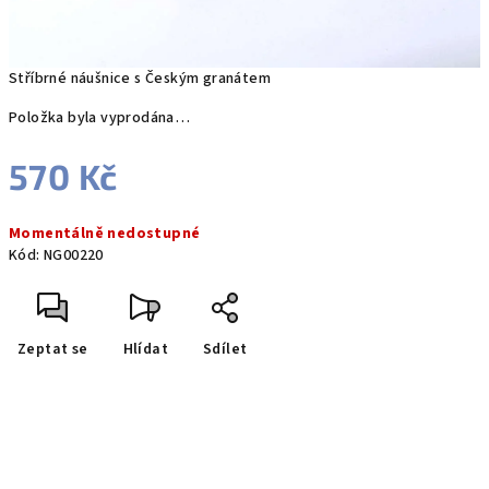
Stříbrné náušnice s Českým granátem
Položka byla vyprodána…
570 Kč
Měrná
Momentálně nedostupné
cena:
Kód:
NG00220
Zeptat se
Hlídat
Sdílet