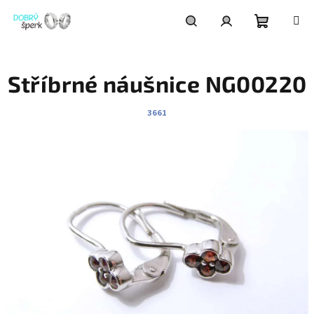
Přejít
na
obsah
Nákupní
Hledat
Přihlášení
Stříbrné náušnice NG00220
košík
3661