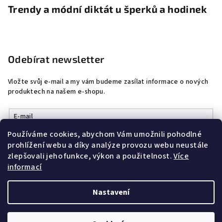
Trendy a módní diktát u šperků a hodinek
Odebírat newsletter
Vložte svůj e-mail a my vám budeme zasílat informace o nových
produktech na našem e-shopu.
E-mail
Používáme cookies, abychom Vám umožnili pohodlné
Vložením e-mailu souhlasíte s
podmínkami ochrany osobních
prohlížení webu a díky analýze provozu webu neustále
údajů
zlepšovali jeho funkce, výkon a použitelnost.
Více
informací
Přihlásit se
Nastavení
Copyright 2026
DobrýŠperk
. Všechna práva vyhrazena.