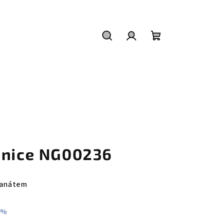
Hledat
Přihlášení
Nákupní
košík
šnice NG00236
ranátem
 %