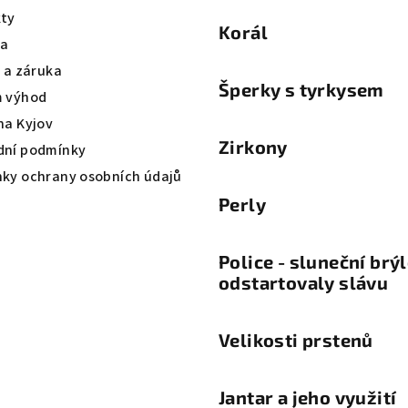
ty
Korál
va
a a záruka
Šperky s tyrkysem
 výhod
na Kyjov
Zirkony
ní podmínky
ky ochrany osobních údajů
Perly
Police - sluneční brý
odstartovaly slávu
Velikosti prstenů
Jantar a jeho využití