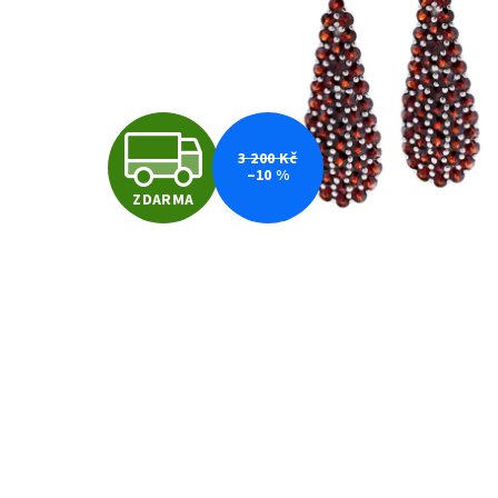
Z
3 200 Kč
–10 %
ZDARMA
D
A
R
M