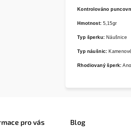
Kontrolováno puncov
Hmotnost:
5,15
gr
Typ šperku:
Náušnice
Typ náušnic:
Kamenov
Rhodiovaný šperk:
An
rmace pro vás
Blog