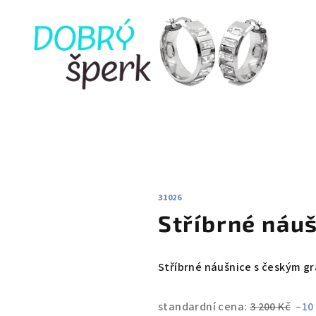
31026
Stříbrné náu
Stříbrné náušnice s českým g
standardní cena:
3 200 Kč
–10