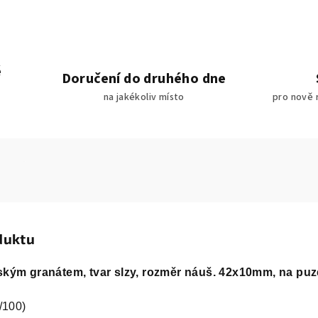
é
Doručení do druhého dne
na jakékoliv místo
pro nově 
duktu
ským granátem, tvar slzy, rozměr náuš. 42x10mm,
na puz
/100)