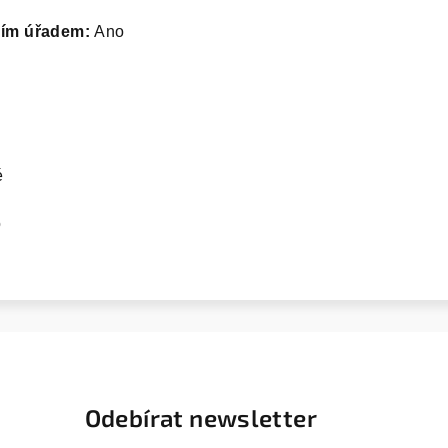
ním úřadem:
Ano
é
o
Odebírat newsletter