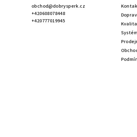
a
obchod
@
dobrysperk.cz
Kontak
+420608078448
t
Dopra
+420777019945
Kvalit
í
Systém
Prodej
Obchod
Podmín