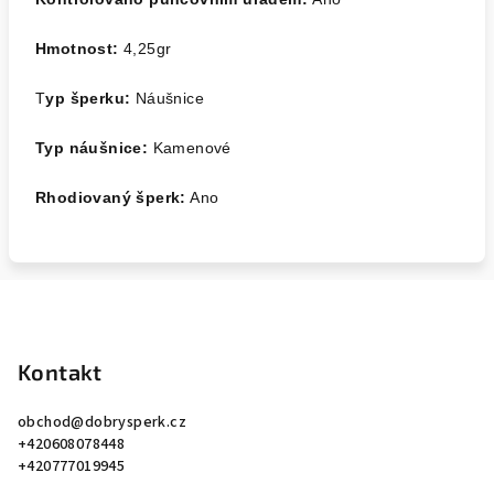
Hmotnost:
4,25
gr
T
yp šperku:
Náušnice
Typ náušnice:
Kamenové
Rhodiovaný šperk:
Ano
Z
á
p
Kontakt
a
obchod
@
dobrysperk.cz
t
+420608078448
í
+420777019945