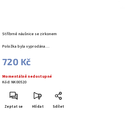
Stříbrné náušnice se zirkonem
Položka byla vyprodána…
720 Kč
Měrná
Momentálně nedostupné
cena:
Kód:
NK00520
Zeptat se
Hlídat
Sdílet