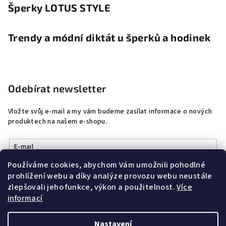
Šperky LOTUS STYLE
Trendy a módní diktát u šperků a hodinek
Odebírat newsletter
Vložte svůj e-mail a my vám budeme zasílat informace o nových
produktech na našem e-shopu.
E-mail
Používáme cookies, abychom Vám umožnili pohodlné
Vložením e-mailu souhlasíte s
podmínkami ochrany osobních
prohlížení webu a díky analýze provozu webu neustále
údajů
zlepšovali jeho funkce, výkon a použitelnost.
Více
informací
Přihlásit se
Nastavení