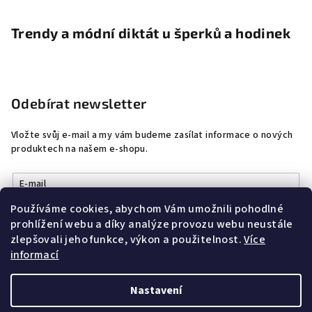
Trendy a módní diktát u šperků a hodinek
Odebírat newsletter
Vložte svůj e-mail a my vám budeme zasílat informace o nových
produktech na našem e-shopu.
E-mail
Používáme cookies, abychom Vám umožnili pohodlné
Vložením e-mailu souhlasíte s
podmínkami ochrany osobních
prohlížení webu a díky analýze provozu webu neustále
údajů
zlepšovali jeho funkce, výkon a použitelnost.
Více
informací
Přihlásit se
Nastavení