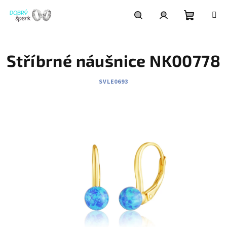
Přejít
na
obsah
Nákupní
Hledat
Přihlášení
Stříbrné náušnice NK00778
košík
SVLE0693