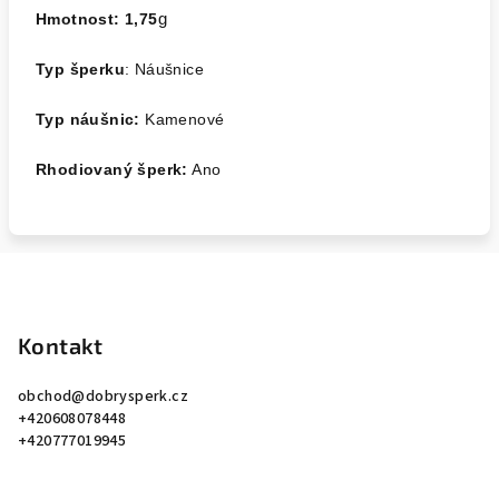
Hmotnost:
1,75
g
Typ šperku
: Náušnice
Typ náušnic:
Kamenové
Rhodiovaný šperk:
Ano
Z
á
p
Kontakt
a
obchod
@
dobrysperk.cz
t
+420608078448
í
+420777019945