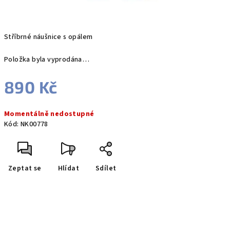
Stříbrné náušnice s opálem
Položka byla vyprodána…
890 Kč
Měrná
Momentálně nedostupné
cena:
Kód:
NK00778
Zeptat se
Hlídat
Sdílet