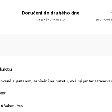
é
Doručení do druhého dne
na jakékoliv místo
pro nově 
duktu
ované s jantarem, zapínání na puzetu, oválný jantar zafasova
000)
m úřadem:
Ano