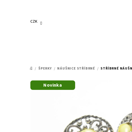
Přejít
na
obsah
CZK
/
ŠPERKY
/
NÁUŠNICE STŘÍBRNÉ
/
STŘÍBRNÉ NÁUŠN
DOMŮ
Novinka