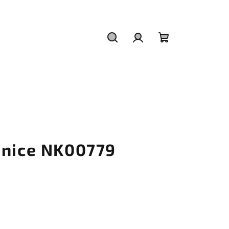
Hledat
Přihlášení
Nákupní
košík
šnice NK00779