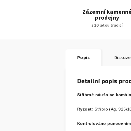
Zázemní kamenn
prodejny
s 20 letou tradicí
Popis
Diskuze
Detailní popis pro
Stříbrné náušnice kombin
Ryzost:
Stříbro (Ag, 925/1
Kontrolováno puncovní