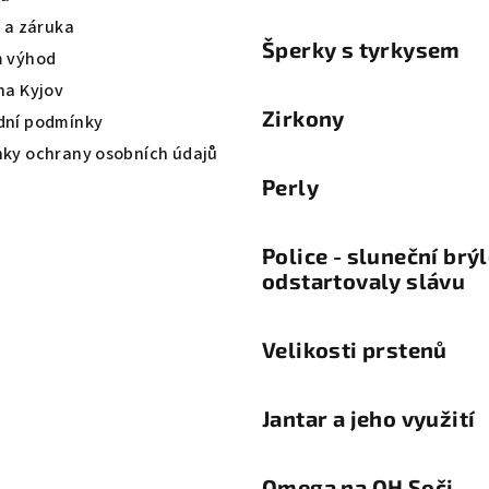
a a záruka
Šperky s tyrkysem
 výhod
na Kyjov
Zirkony
ní podmínky
ky ochrany osobních údajů
Perly
Police - sluneční brý
odstartovaly slávu
Velikosti prstenů
Jantar a jeho využití
Omega na OH Soči