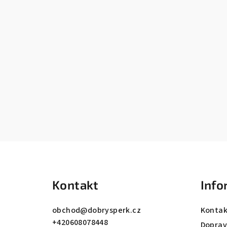
Z
á
Kontakt
Info
p
a
obchod
@
dobrysperk.cz
Kontak
+420608078448
Dopra