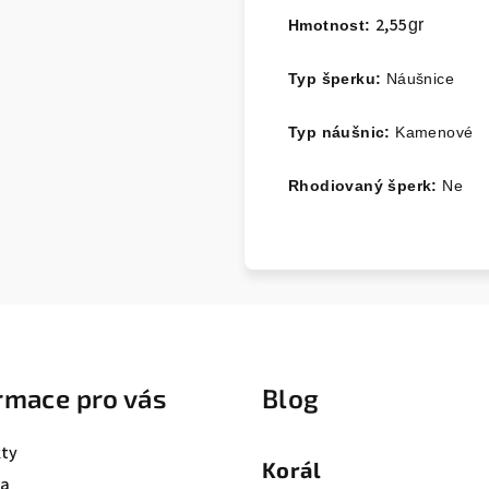
2,55
gr
Hmotnost:
Typ šperku:
Náušnice
Typ náušnic:
Kamenové
Rhodiovaný šperk:
Ne
rmace pro vás
Blog
ty
Korál
va