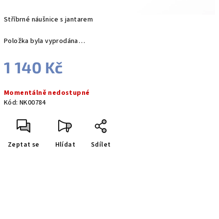
Stříbrné náušnice s jantarem
Položka byla vyprodána…
1 140 Kč
Měrná
Momentálně nedostupné
cena:
Kód:
NK00784
Zeptat se
Hlídat
Sdílet