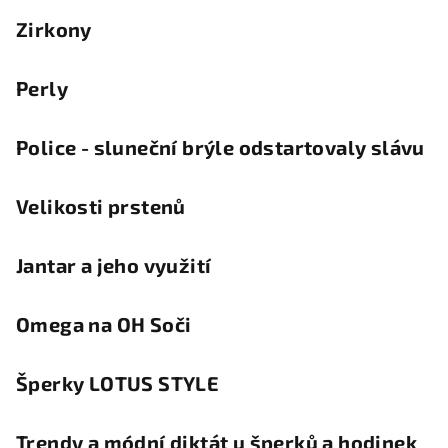
Zirkony
Perly
Police - sluneční brýle odstartovaly slávu
Velikosti prstenů
Jantar a jeho využití
Omega na OH Soči
Šperky LOTUS STYLE
Trendy a módní diktát u šperků a hodinek