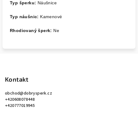
Typ šperku:
Náušnice
Typ náušnic:
Kamenové
Rhodiovaný šperk:
Ne
Z
á
p
Kontakt
a
obchod
@
dobrysperk.cz
t
+420608078448
í
+420777019945