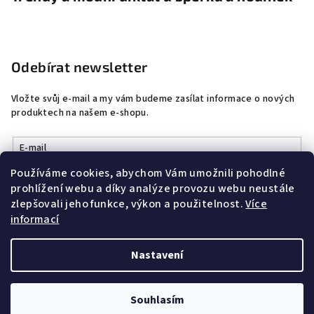
Odebírat newsletter
Vložte svůj e-mail a my vám budeme zasílat informace o nových
produktech na našem e-shopu.
E-mail
Používáme cookies, abychom Vám umožnili pohodlné
Vložením e-mailu souhlasíte s
podmínkami ochrany osobních
prohlížení webu a díky analýze provozu webu neustále
údajů
zlepšovali jeho funkce, výkon a použitelnost.
Více
informací
Přihlásit se
Nastavení
Copyright 2026
DobrýŠperk
. Všechna práva vyhrazena.
Souhlasím