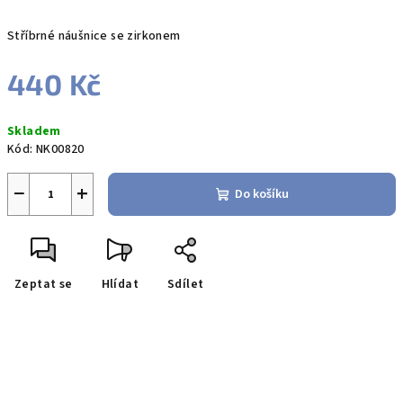
Stříbrné náušnice se zirkonem
440 Kč
Měrná
Skladem
cena:
Kód:
NK00820
−
+
Do košíku
Zeptat se
Hlídat
Sdílet