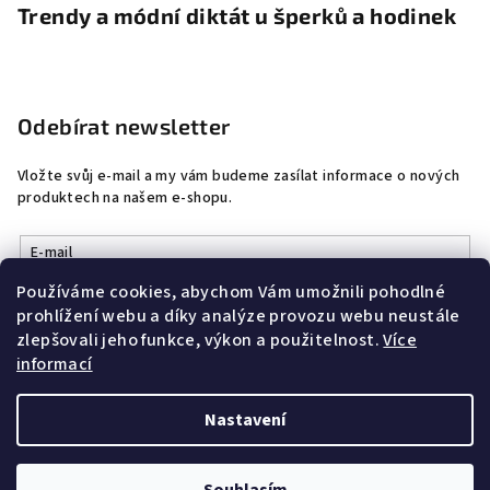
Trendy a módní diktát u šperků a hodinek
Odebírat newsletter
Vložte svůj e-mail a my vám budeme zasílat informace o nových
produktech na našem e-shopu.
E-mail
Používáme cookies, abychom Vám umožnili pohodlné
Vložením e-mailu souhlasíte s
podmínkami ochrany osobních
prohlížení webu a díky analýze provozu webu neustále
údajů
zlepšovali jeho funkce, výkon a použitelnost.
Více
informací
Přihlásit se
Nastavení
Copyright 2026
DobrýŠperk
. Všechna práva vyhrazena.