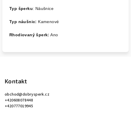
Typ šperku
: Náušnice
Typ náušnic:
Kamenové
Rhodiovaný šperk:
Ano
Z
á
p
Kontakt
a
obchod
@
dobrysperk.cz
t
+420608078448
í
+420777019945