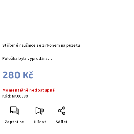
Stříbrné náušnice se zirkonem na puzetu
Položka byla vyprodána…
280 Kč
Měrná
Momentálně nedostupné
cena:
Kód:
NK00880
Zeptat se
Hlídat
Sdílet