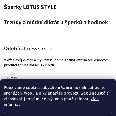
Šperky LOTUS STYLE
Trendy a módní diktát u šperků a hodinek
Odebírat newsletter
Vložte svůj e-mail a my vám budeme zasílat informace o nových
produktech na našem e-shopu.
E-mail
Používáme cookies, abychom Vám umožnili pohodlné
Vložením e-mailu souhlasíte s
podmínkami ochrany osobních
prohlížení webu a díky analýze provozu webu neustále
údajů
zlepšovali jeho funkce, výkon a použitelnost.
Více
informací
Přihlásit se