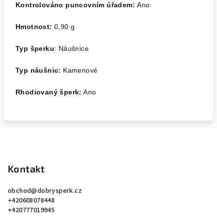
Kontrolováno puncovním úřadem:
Ano
Hmotnost:
0,90
g
Typ šperku
: Náušnice
Typ náušnic:
Kamenové
Rhodiovaný šperk:
Ano
Z
á
p
Kontakt
a
obchod
@
dobrysperk.cz
t
+420608078448
í
+420777019945