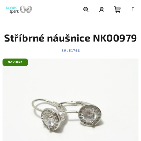
Přejít
na
obsah
Nákupní
Hledat
Přihlášení
Stříbrné náušnice NK00979
košík
SVLE1766
Novinka