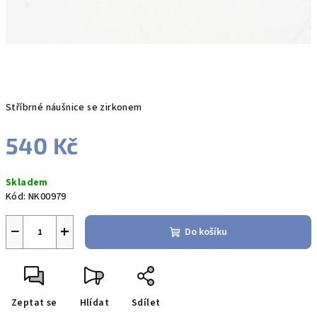
Stříbrné náušnice se zirkonem
540 Kč
Měrná
Skladem
cena:
Kód:
NK00979
−
+
Do košíku
Zeptat se
Hlídat
Sdílet