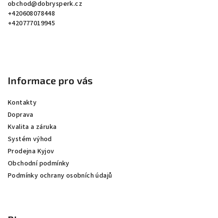
obchod
@
dobrysperk.cz
t
+420608078448
í
+420777019945
Informace pro vás
Kontakty
Doprava
Kvalita a záruka
Systém výhod
Prodejna Kyjov
Obchodní podmínky
Podmínky ochrany osobních údajů