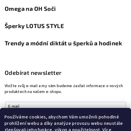
Omega na OH Soči
Šperky LOTUS STYLE
Trendy a módní diktát u šperků a hodinek
Odebírat newsletter
Vložte svůj e-mail a my vám budeme zasílat informace o nových
produktech na našem e-shopu.
E-mail
Používáme cookies, abychom Vám umožnili pohodlné
Vložením e-mailu souhlasíte s
podmínkami ochrany osobních
prohlížení webu a díky analýze provozu webu neustále
údajů
zlepšovali jeho funkce, výkon a použitelnost.
Více