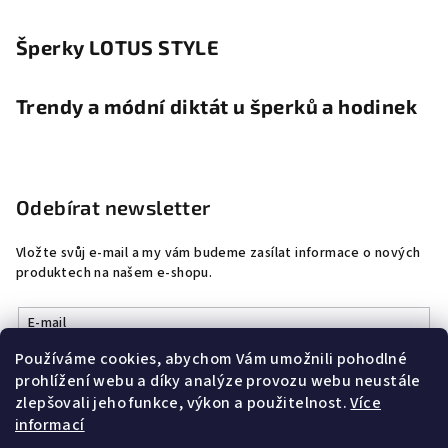
Šperky LOTUS STYLE
Trendy a módní diktát u šperků a hodinek
Odebírat newsletter
Vložte svůj e-mail a my vám budeme zasílat informace o nových
produktech na našem e-shopu.
E-mail
Používáme cookies, abychom Vám umožnili pohodlné
Vložením e-mailu souhlasíte s
podmínkami ochrany osobních
prohlížení webu a díky analýze provozu webu neustále
údajů
zlepšovali jeho funkce, výkon a použitelnost.
Více
informací
Přihlásit se