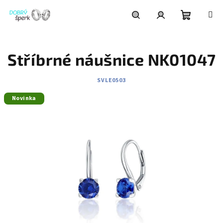
Přejít
na
obsah
Nákupní
Hledat
Přihlášení
Stříbrné náušnice NK01047
košík
SVLE0503
Novinka