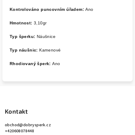
Kontrolováno puncovním úřadem:
Ano
Hmotnost:
3,10
gr
Typ šperku:
Náušnice
Typ náušnic:
Kamenové
Rhodiovaný šperk:
Ano
Z
á
p
Kontakt
a
obchod
@
dobrysperk.cz
t
+420608078448