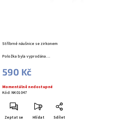
Stříbrné náušnice se zirkonem
Položka byla vyprodána…
590 Kč
Měrná
Momentálně nedostupné
cena:
Kód:
NK01047
Zeptat se
Hlídat
Sdílet