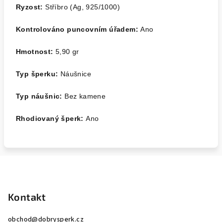
Ryzost:
Stříbro (Ag, 925/1000)
Kontrolováno puncovním úřadem:
Ano
Hmotnost:
5,90 gr
Typ šperku:
Náušnice
Typ náušnic:
Bez kamene
Rhodiovaný šperk:
Ano
Z
á
p
Kontakt
a
obchod
@
dobrysperk.cz