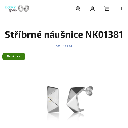
Přejít
na
obsah
Nákupní
Hledat
Přihlášení
Stříbrné náušnice NK01381
košík
SVLE2824
Novinka