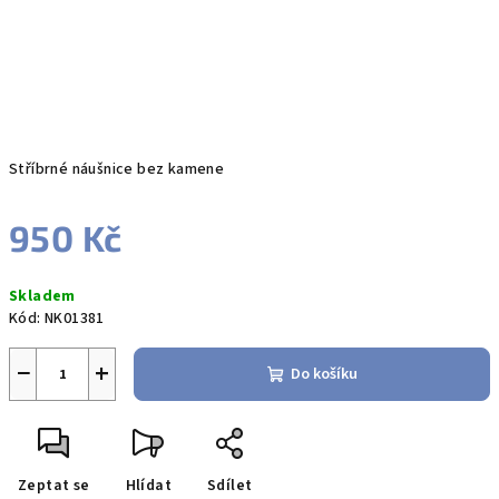
Stříbrné náušnice bez kamene
950 Kč
Měrná
Skladem
cena:
Kód:
NK01381
−
+
Do košíku
Zeptat se
Hlídat
Sdílet