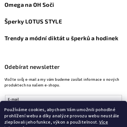
Omega na OH Soči
Šperky LOTUS STYLE
Trendy a módní diktát u šperků a hodinek
Odebírat newsletter
Vložte svůj e-mail a my vám budeme zasílat informace o nových
produktech na našem e-shopu.
E-mail
Používáme cookies, abychom Vám umožnili pohodlné
Vložením e-mailu souhlasíte s
podmínkami ochrany osobních
prohlížení webu a díky analýze provozu webu neustále
údajů
zlepšovali jeho funkce, výkon a použitelnost.
Více